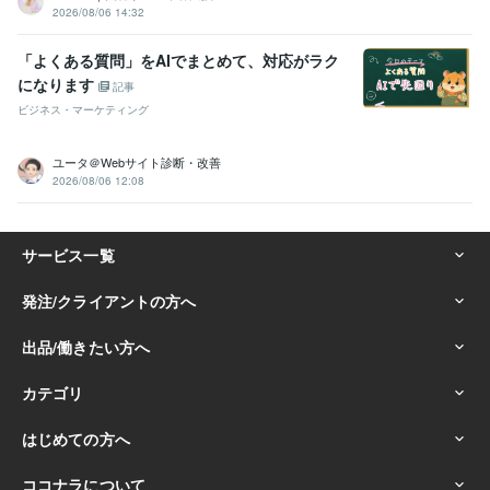
テンプレ
ChatGPT
プロンプト
2026/08/06 14:32
学歴
「よくある質問」をAIでまとめて、対応がラク
広島工業大学
1996年3月 ~ 2000年2月
になります
記事
ビジネス・マーケティング
ユータ＠Webサイト診断・改善
2026/08/06 12:08