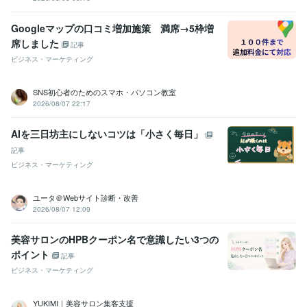
つの法則: お金の基本と投資の極意
Googleマップの口コミ増加施策 満席→5枠増
資格・検定
席しました
記事
情報処理技術者（応用情報技術者）
取得年 : 2010年
情報処理技術者（基本情報技術者）
取得年 : 2006年
ビジネス・マーケティング
技術士補
取得年 : 2015年
SNS初心者のためのスマホ・パソコン教室
プログラミング言語・フレームワーク
2026/08/07 22:17
HTML:10年
Java:10年
JavaScript:10年
SQL:20年
VBA:20年
Linux:10年
Oracle:10年
UNIX:10年
Solaris:15年
Apache:10年
Tomcat:10年
AIを三日坊主にしないコツは「小さく毎日」
Weblogic:10年
Oracle Database:10年
PostgreSQL:10年
記事
ビジネス・クリエイティブツール
ビジネス・マーケティング
WordPress:20年
ペライチ:1年
Access:25年
Excel:25年
PowerPoint:25年
Word:25年
Google Analytics:10年
ユータ＠Webサイト診断・改善
Google Search Console:10年
Stable Diffusion:2年
ChatGPT:2年
2026/08/07 12:09
Perplexity AI:2年
Midjourney:2年
DALL-E:2年
Vrew:2年
Canva:2年
美容サロンのHPBクーポン名で意識したい3つの
得意分野
ポイント
記事
集客・マーケティング相談
ココナラ出品設計（商品構成・価格・導
線）
説明文・プロフィールのベネフィット化
SNS運用テンプレ即納
ビジネス・マーケティング
ChatGPTプロンプト設計
SNS
Facebook
出品設計
コピーライティング
プロフィール
YUKIMI｜美容サロン集客支援