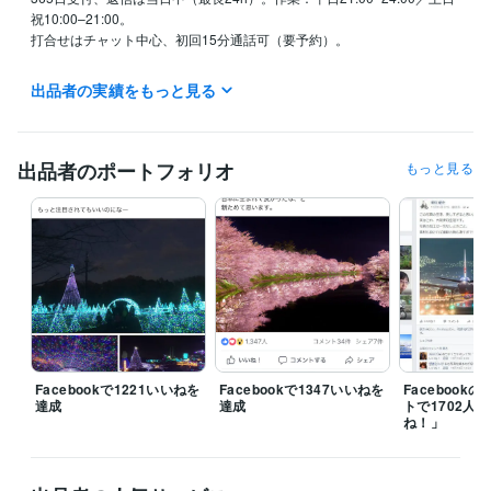
祝10:00–21:00。

打合せはチャット中心、初回15分通話可（要予約）。

【納期目安】

出品者の実績をもっと見る
テンプレ・サムネ：24–72h／出品設計＋説明文＋導線：2–3営業日。特
急（当日〜翌日）可。

【進め方】

出品者のポートフォリオ
もっと見る
①見積（目的・納期・予算）

②ヒアリング30–45分

③ドラフト提示

④納品（使い方ガイド付）

⑤微修正1回＋7日Q&A。

【納品形式】

PNG／JPG／PDF／PPTX／Notion／Excel（編集可）

【修正】

Facebookで1221いいねを
Facebookで1347いいねを
Facebook
軽微1回無料。大幅変更・追加範囲は別途。

達成
達成
トで1702人
ね！」
【免責・禁止】

数値・拡散保証なし。フォロワー購入／スパム／常時運用の丸投げ／AI
イラスト制作は不可。著作権順守。
