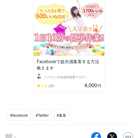
Facebookで超共感集客する方法
教えます
ハマケン＠自由AI副業アカデミー主宰
4,000
4.8
円
(25)
#facebook
#Twitter
#集客
9