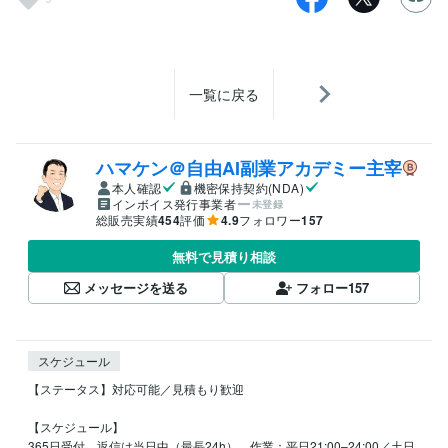
一覧に戻る
ハマケン＠自由AI副業アカデミー主宰
本人確認
機密保持契約(NDA)
インボイス発行事業者
未登録
総販売実績
454
評価
4.9
フォロワー
157
無料で見積り相談
メッセージを送る
フォロー
157
スケジュール
【ステータス】対応可能／見積もり歓迎

【スケジュール】

365日受付、返信は当日中（最長24h）。作業：平日21:00–24:00／土日