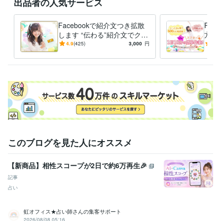
出品者の人気サービス
【キャンセル】

着手前無料、着手後は進捗精算。日程変更は前日まで無料。

Facebookで紹介文つき拡散
Fac
します “伝わる”紹介文でクリ
方法
【ひとこと】

ック促進
単！F
4.9
(425)
3,000
円
4.8
まずは「目的・期限・予算」だけ送ってください。見積だけでも歓迎で
決定
経験職種
エンジニア / システムエンジニア
経験年数 : 25年
エンジニア / 情報システム・社内SE
経験年数 : 25年
AI・機械学習 / AIエンジニア
経験年数 : 2年
AI・機械学習 / プロンプトエンジニア
経験年数 : 2年
AI・機械学習 / AIライター
経験年数 : 2年
職歴
このブログを見た人にオススメ
インフラ×テクノロジー関連会社
2000年3月 ~ 現在
自由AI副業アカデミー
2023年3月 ~ 現在
【新商品】相性スコープが2日で約6万再生🎉
受賞歴
記事
【セミナー講師】グーグルアドセンスセミナー
【情報商材】グーグ
占い
ルアドセンス開始6ヶ月で32万円を稼ぐ
仕事時間を半分にして充実し
た人生を手に入れる
夢を追い自由を掴む: 限界を超えた体験記
二刀
虹オフィス★占い師さんの集客サポート
流で切り拓く新時代の働き方: デュアリーマン革命
お金に愛される5
2026/08/08 05:16