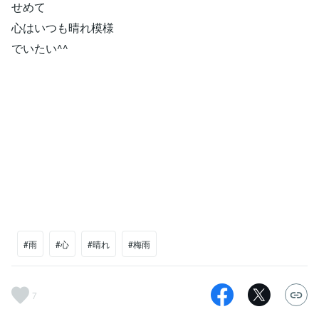
せめて
心はいつも晴れ模様
でいたい^^
#雨
#心
#晴れ
#梅雨
7