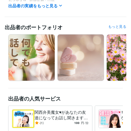
ルプデスク
経験年数 : 10年
出品者の実績をもっと見る
受賞歴
ココナラ初出品しました♪　よろしくお願いします
レギュラーランク
に昇格！　初心を忘れず続けていきます
出品者のポートフォリオ
もっと見る
資格・検定
リンパケアセラピスト
取得年 : 2008年
カラーセラピスト
取得年 : 2010年
日本語教師
取得年 : 2009年
得意分野
悩み相談・カウンセリング
☘シングルマザーの不安や悩み相談
☘子
連れ留学、現地校について
☘留学・海外生活における不安、悩み
☘
年下彼、片想い、訳アリ恋愛♡
☘プチうつ、手遅れにならないうちに
☘コールセンターで働く方の愚痴、悩み相談
語学力
出品者の人気サービス
中国語
ビジネスレベル
関西弁美魔女♥があなたの友
ちょ
達になってお話し聞きます
ない
関西弁/楽しい/明るいシンマ
雑談/
-
(1)
100
円
/分
5.0
マ/笑う門には福来る/知らん
し相