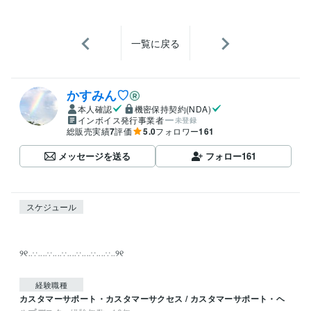
一覧に戻る
かすみん♡
本人確認
機密保持契約(NDA)
インボイス発行事業者
未登録
総販売実績
7
評価
5.0
フォロワー
161
メッセージを送る
フォロー
161
スケジュール
୨୧‥∵‥‥∵‥‥∵‥‥∵‥‥∵‥‥∵‥୨୧

経験職種
カスタマーサポート・カスタマーサクセス / カスタマーサポート・ヘ