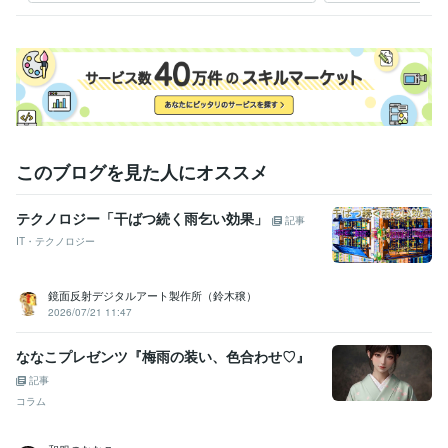
けど
このブログを見た人にオススメ
テクノロジー「干ばつ続く雨乞い効果」
記事
IT・テクノロジー
鏡面反射デジタルアート製作所（鈴木穣）
2026/07/21 11:47
ななこプレゼンツ『梅雨の装い、色合わせ♡』
記事
コラム