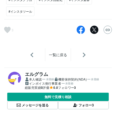
#インスタツール
3
一覧に戻る
エルグラム
本人確認
機密保持契約(NDA)
未登録
未登録
インボイス発行事業者
未登録
総販売実績
0
評価
0.0
フォロワー
3
無料で見積り相談
メッセージを送る
フォロー
3