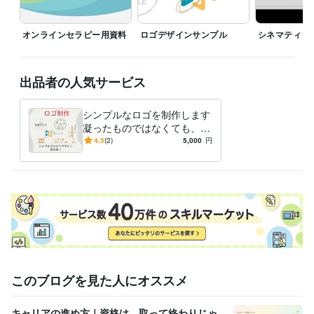
動画編集・映像制作
動画作成
デザイン制作
アイコン・カバー・フライヤーなど作成
オンラインセラピー用資料
ロゴデザインサンプル
シネマティッ
出品者の人気サービス
シンプルなロゴを制作します
凝ったものではなくても、そ
れっぽいものをお作りしま
4.5
(2)
5,000
円
す！
このブログを見た人にオススメ
キャリアの進め方｜資格は、取って終わりじゃ