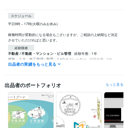
スケジュール
平日9時 − 17時(火曜のみお休み)

稼働時間が変動的になる場合もございますが、ご相談の上納期など決定
させていただければと思います。
経験職種
不動産 / 不動産・マンション・ビル管理
経験年数 : 1年
建築・土木・施工管理 / 製図・CADオペレーター
経験年数 : 3年
出品者の実績をもっと見る
ライフスタイル・その他 / その他
経験年数 : 3年
職歴
動画やデザインを作る人 みっくん
2024年6月 ~ 現在
出品者のポートフォリオ
もっと見る
動画やデザインを作る人 みっくん
2024年5月 ~ 現在
ビジネス・クリエイティブツール
Adobe Premiere Pro:1年
Canva:1年
Adobe Illustrator:0年
Adobe After Effects:0年
Wix:0年
WordPress:0年
Adobe Photoshop:0年
Jw_cad:3年
得意分野