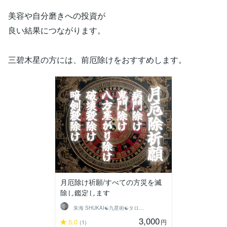
美容や自分磨きへの投資が
良い結果につながります。
三碧木星の方には、前厄除けをおすすめします。
月厄除け祈願/すべての方災を滅
除し鑑定します
朱海 SHUKAI☯九星術☯タロット和尚
3,000
5.0
円
(1)