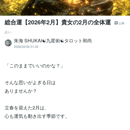
総合運【2026年2月】貴女の2月の全体運
記事
占い
朱海 SHUKAI☯九星術☯タロット和尚
2026/02/06 01:33
「このままでいいのかな？」
そんな思いがよぎる日は
ありませんか？
立春を迎えた2月は、
心も運気も動き出す季節です。