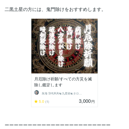
二黒土星の方には、鬼門除けをおすすめします。
月厄除け祈願/すべての方災を滅
除し鑑定します
朱海 SHUKAI☯九星術☯タロット和尚
3,000
5.0
円
(1)
ーーーーーーーーーーーーーーーーーーーーーーー