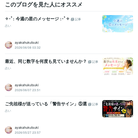
ました！
レギュラーランク獲得
電話占い初☆５いただきました！
このブログを見た人にオススメ
プロンズランク獲得
プラチナランク獲得
✧･ﾟ: 今週の星のメッセージ :･ﾟ✧
その他ツール
記事
真言密教:26年
チベット密教:10年
タイ仏教:0年
仏教:30年
瞑想:30年
占い
巡礼先達:10年
語学力
ayakahukutsuki
2026/06/08 03:32
タイ語
日常会話レベル
最近、同じ数字を何度も見ていませんか？
記事
占い
ayakahukutsuki
2026/06/07 23:51
ご先祖様が送っている「警告サイン」⑤選
記事
占い
ayakahukutsuki
2026/05/27 23:57