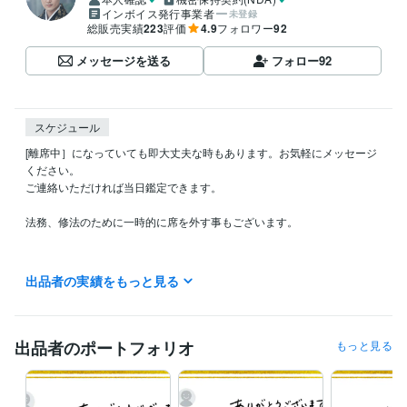
インボイス発行事業者
未登録
総販売実績
223
評価
4.9
フォロワー
92
メッセージを送る
フォロー
92
スケジュール
[離席中］になっていても即大丈夫な時もあります。お気軽にメッセージ
ください。

ご連絡いただければ当日鑑定できます。

法務、修法のために一時的に席を外す事もございます。

ーーーーーーーーー

出品者の実績をもっと見る
☸ テキスト鑑定☸ 

ーーーーーーーーー

こちらは いつでも受付できます

出品者のポートフォリオ
もっと見る
御心の深層に響く鑑定を

できる限り

早くお届けできるように
