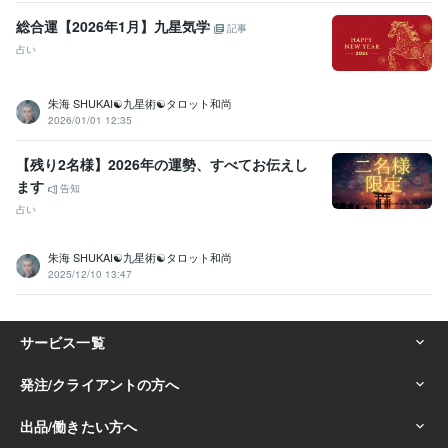
総合運【2026年1月】九星気学
記事
占い
朱海 SHUKAI☯九星術☯タロット和尚
2026/01/01 12:35
【残り2名様】2026年の運勢、すべてお伝えし
ます
告知
占い
朱海 SHUKAI☯九星術☯タロット和尚
2025/12/10 13:47