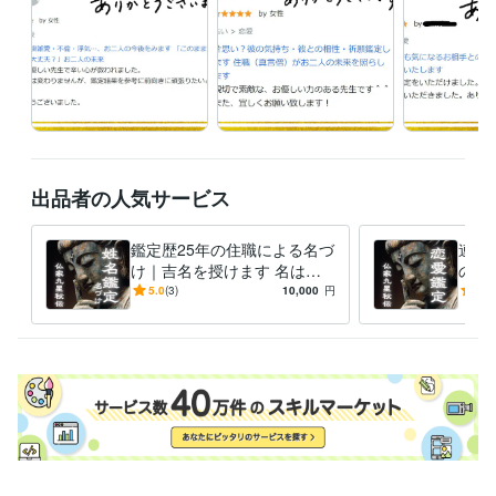
精進しております

24時間以内にお返事いたします

基本的に、真言念誦の後に

テキスト鑑定を修しております

いただいたご縁を大切に

誠心誠意の鑑定をお伝えします

出品者の人気サービス
なお、鑑定のお渡しが

深夜になることもあります

鑑定歴25年の住職による名づ
連絡
け｜吉名を授けます 名は体
の本
夜間は

を表す｜赤ちゃん・会社名・
ご関
5.0
(3)
10,000
円
5.0
通知をオフにしてお休みください

改名【姓名判断×九星気学】
経験職種
ライフスタイル・その他 / 占い師
経験年数 : 25年
ライフスタイル・その他 / その他
経験年数 : 20年
受賞歴
ココナラ初出品
法話会　コロナ前まで15年くらい毎月法話会してま
した
テキスト鑑定初購入いただきました！
電話占い初購入いただき