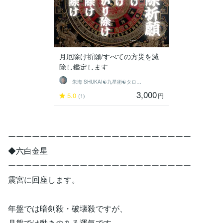
月厄除け祈願/すべての方災を滅
除し鑑定します
朱海 SHUKAI☯九星術☯タロット和尚
3,000
5.0
円
(1)
ーーーーーーーーーーーーーーーーーーーーーーー
◆六白金星
ーーーーーーーーーーーーーーーーーーーーーーー
震宮に回座します。
年盤では暗剣殺・破壊殺ですが、
月盤では動きのある運気です。