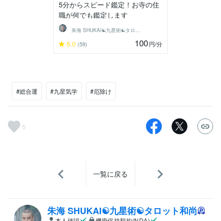
5分からスピード鑑定！お寺の住
職が何でも鑑定します
朱海 SHUKAI☯九星術☯タロット和尚
100
5.0
円
/分
(59)
#総合運
#九星気学
#厄除け
5
一覧に戻る
朱海 SHUKAI☯九星術☯タロット和尚
本人確認
機密保持契約(NDA)