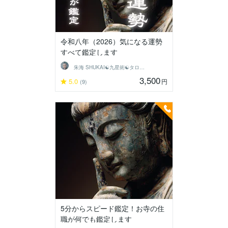
令和八年（2026）気になる運勢
すべて鑑定します
朱海 SHUKAI☯九星術☯タロット和尚
3,500
5.0
円
(9)
5分からスピード鑑定！お寺の住
職が何でも鑑定します