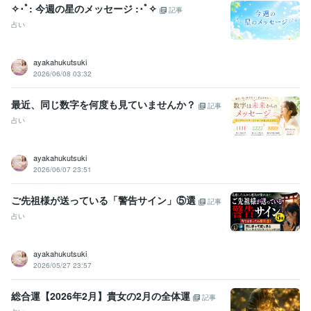
✧･ﾟ: 今週の星のメッセージ :･ﾟ✧
その他ツール
記事
真言密教:26年
チベット密教:10年
タイ仏教:0年
仏教:30年
瞑想:30年
占い
巡礼先達:10年
語学力
ayakahukutsuki
2026/06/08 03:32
タイ語
日常会話レベル
最近、同じ数字を何度も見ていませんか？
記事
占い
ayakahukutsuki
2026/06/07 23:51
ご先祖様が送っている「警告サイン」⑤選
記事
占い
ayakahukutsuki
2026/05/27 23:57
総合運【2026年2月】貴女の2月の全体運
記事