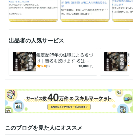
基本的に、真言念誦の後に

テキスト鑑定を修しております

いただいたご縁を大切に

誠心誠意の鑑定をお伝えします

出品者の人気サービス
なお、鑑定のお渡しが

深夜になることもあります

鑑定歴25年の住職による名づ
連絡
け｜吉名を授けます 名は体
の本
夜間は

を表す｜赤ちゃん・会社名・
ご関
5.0
(3)
10,000
円
5.0
通知をオフにしてお休みください

改名【姓名判断×九星気学】
経験職種
ライフスタイル・その他 / 占い師
経験年数 : 25年
ライフスタイル・その他 / その他
経験年数 : 20年
受賞歴
ココナラ初出品
法話会　コロナ前まで15年くらい毎月法話会してま
した
テキスト鑑定初購入いただきました！
電話占い初購入いただき
ました！
レギュラーランク獲得
電話占い初☆５いただきました！
このブログを見た人にオススメ
プロンズランク獲得
プラチナランク獲得