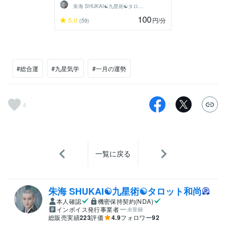
朱海 SHUKAI☯九星術☯タロット和尚
100
5.0
円
/分
(59)
#総合運
#九星気学
#一月の運勢
4
一覧に戻る
朱海 SHUKAI☯九星術☯タロット和尚
本人確認
機密保持契約(NDA)
インボイス発行事業者
未登録
総販売実績
223
評価
4.9
フォロワー
92