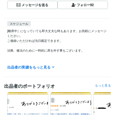
メッセージを送る
フォロー
92
スケジュール
[離席中］になっていても即大丈夫な時もあります。お気軽にメッセージ
ください。

ご連絡いただければ当日鑑定できます。

法務、修法のために一時的に席を外す事もございます。

ーーーーーーーーー

出品者の実績をもっと見る
☸ テキスト鑑定☸ 

ーーーーーーーーー

こちらは いつでも受付できます

出品者のポートフォリオ
もっと見る
御心の深層に響く鑑定を

できる限り

早くお届けできるように

精進しております

24時間以内にお返事いたします
