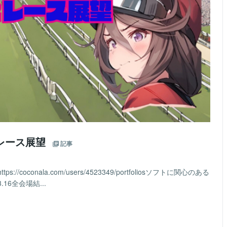
２レース展望
記事
oconala.com/users/4523349/portfoliosソフトに関心のある
6全会場結...