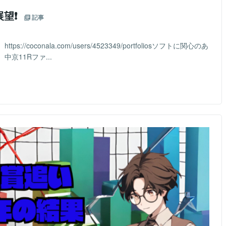
望❗️
記事
coconala.com/users/4523349/portfoliosソフトに関心のあ
京11Rファ...