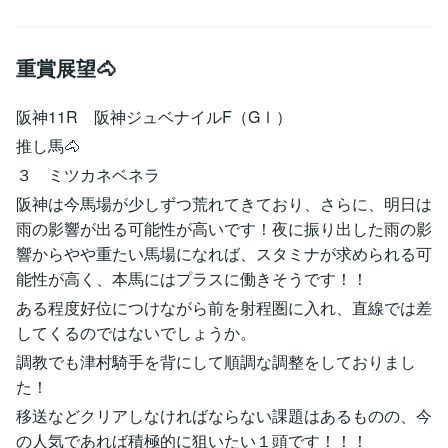
重賞展望🐴
阪神11R 阪神ジュベナイルF（GⅠ）
推し馬🐴
３ ミツカネベネラ
阪神は今馬場が少しずつ荒れてきており、さらに、明日は
雨の影響が出る可能性が高いです！夜に振り出した雨の影
響からやや重たい馬場になれば、スタミナが求められる可
能性が高く、本馬にはプラスに働きそうです！！
ある程度好位につけながら前を射程圏に入れ、直線では差
してくるのではないでしょうか。
調教でも津村騎手を背にして順調な調整をしておりまし
た！
移送などクリアしなければならない課題はあるものの、今
の人気であれば積極的に狙いたい１頭です！！！