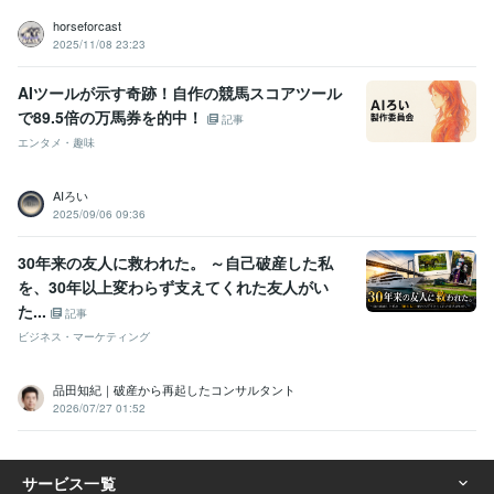
horseforcast
2025/11/08 23:23
AIツールが示す奇跡！自作の競馬スコアツール
で89.5倍の万馬券を的中！
記事
エンタメ・趣味
AIろい
2025/09/06 09:36
30年来の友人に救われた。 ～自己破産した私
を、30年以上変わらず支えてくれた友人がい
た...
記事
ビジネス・マーケティング
品田知紀｜破産から再起したコンサルタント
2026/07/27 01:52