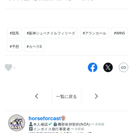
#競馬
#阪神ジュベナイルフィリーズ
#アランカール
#WIN5
#予想
#カペラS
3
一覧に戻る
horseforcast
本人確認
機密保持契約(NDA)
未登録
インボイス発行事業者
未登録