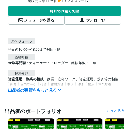
総販売実績
44
評価
4.7
フォロワー
17
無料で見積り相談
メッセージを送る
フォロー
17
スケジュール
平日の10:00〜18:00まで対応可能！
経験職種
金融専門職 / ディーラー・トレーダー
経験年数 : 10年
得意分野
資産運用・副業の相談
副業、在宅ワーク、資産運用、投資等の相談
副業
在宅ワーク
投資
仮想通貨
収入
即金
競馬
不労所得
AIソフト
出品者の実績をもっと見る
出品者のポートフォリオ
もっと見る