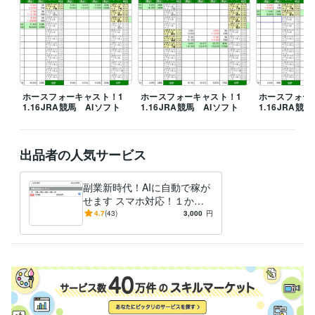
ホースフォーキャスト！1
ホースフォーキャスト！1
ホースフォー
1.16JRA競馬 AIソフト
1.16JRA競馬 AIソフト
1.16JRA競
出品者の人気サービス
副業新時代！AIに自動で稼が
せます スマホ対応！１か月
（４週）プラン創設
4.7
(43)
3,000
円