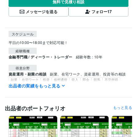
無料で見積り相談
メッセージを送る
フォロー
17
スケジュール
平日の10:00〜18:00まで対応可能！
経験職種
金融専門職 / ディーラー・トレーダー
経験年数 : 10年
得意分野
資産運用・副業の相談
副業、在宅ワーク、資産運用、投資等の相談
副業
在宅ワーク
投資
仮想通貨
収入
即金
競馬
不労所得
AIソフト
出品者の実績をもっと見る
出品者のポートフォリオ
もっと見る