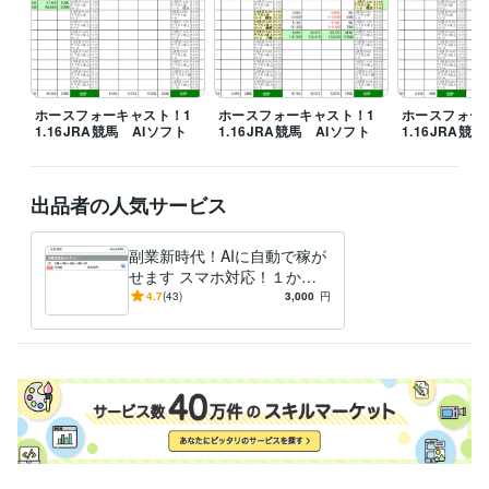
ホースフォーキャスト！1
ホースフォーキャスト！1
ホースフォー
1.16JRA競馬 AIソフト
1.16JRA競馬 AIソフト
1.16JRA競
出品者の人気サービス
副業新時代！AIに自動で稼が
せます スマホ対応！１か月
（４週）プラン創設
4.7
(43)
3,000
円