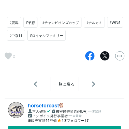
#競馬
#予想
#チャンピオンズカップ
#ナルカミ
#WIN5
#中京11
#ロイヤルファミリー
2
一覧に戻る
horseforcast
本人確認
機密保持契約(NDA)
未登録
インボイス発行事業者
未登録
総販売実績
44
評価
4.7
フォロワー
17