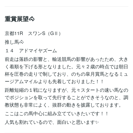
重賞展望🐴
京都11R スワンS（GⅡ）
推し馬🐴
１４ アドマイヤズーム
前走は落鉄の影響と、輸送競馬の影響があったため、大き
く着順を下げる形となりました。元々２歳の時点では朝日
杯を圧巻の走りで制しており、のちの皐月賞馬となるミュ
ージアムマイルよりも先着しておりました！！
距離短縮の１戦になりますが、元々スタートの速い馬なの
でポジションを取って先行することができそうなのと、調
教状態も非常によく、抜群の動きを披露しております。
ここはこの馬中心に組み立てていきたいです！！
人気も割れているので、面白いと思います✨