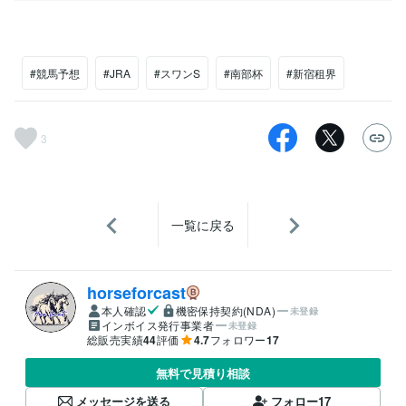
#競馬予想
#JRA
#スワンS
#南部杯
#新宿租界
3
一覧に戻る
horseforcast
本人確認
機密保持契約(NDA)
未登録
インボイス発行事業者
未登録
総販売実績
44
評価
4.7
フォロワー
17
無料で見積り相談
メッセージを送る
フォロー
17