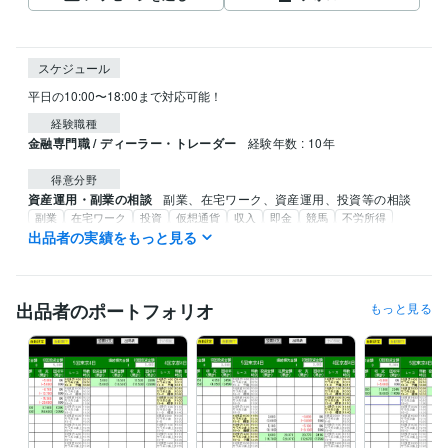
スケジュール
平日の10:00〜18:00まで対応可能！
経験職種
金融専門職 / ディーラー・トレーダー
経験年数 : 10年
得意分野
資産運用・副業の相談
副業、在宅ワーク、資産運用、投資等の相談
副業
在宅ワーク
投資
仮想通貨
収入
即金
競馬
不労所得
AIソフト
出品者の実績をもっと見る
出品者のポートフォリオ
もっと見る