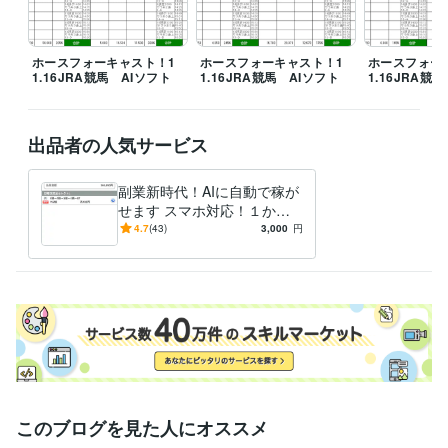
ホースフォーキャスト！1
ホースフォーキャスト！1
ホースフォー
1.16JRA競馬 AIソフト
1.16JRA競馬 AIソフト
1.16JRA競
出品者の人気サービス
副業新時代！AIに自動で稼が
せます スマホ対応！１か月
（４週）プラン創設
4.7
(43)
3,000
円
このブログを見た人にオススメ