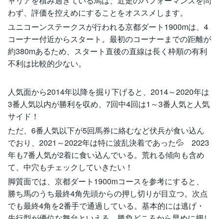
ャリアを積み過ぎている馬は、近走のパフォーマンスを問
わず、評価を控えめにすることをオススメします。
ユニコーンステークスが行われる京都ダート1900mは、4
コーナー付近からスタート。最初のコーナーまでの距離が
約380mあるため、スタート直後の直線は長く枠順の有利
不利は比較的少ない。
人気面から2014年以降を掘り下げると、2014～2020年は
3番人気以内が勝利を収め、7回中4回は1～3番人気と人気
サイド！
ただ、6番人気以下が5回馬券に絡むなど伏兵が食い込ん
でおり、2021～2022年は特に波乱決着であった💦 2023
年も7番人気が2着に食い込んでいる。荒れる傾向も含め
て、中穴もチェックしていきたい！
脚質面では、京都ダート1900mコースを参考にすると、
勝ち馬のうち最終4角先頭からの押し切りが目立つ。次点
でも最終4角を2番手で通過している。基本的には逃げ・
先行型が優位な舞台といえる。勝負どころから早めに押し