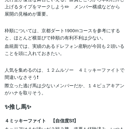
上げるタイプをマークしよう✏️ メンバー構成などから
展開の見極めが重要。
枠順については、京都ダート1900mコースを参考にする
と、ほとんど横並びで枠順の有利不利は少ない。
血統面では、実績のあるドレフォン産駒が今回も２頭いる
ことを頭に入れておきたい。
人気を集めるのは、１２ムルソー ４ミッキーファイトで
間違いなさそう❗️
際立った逃げ馬は少ないメンバーだか、１４ピュアキアン
がハナを取りそう。
✨推し馬✨
４ミッキーファイト 【自信度S❗️】
キャリアはまだ浅いが２戦２勝。道悪も経験済み。いつも