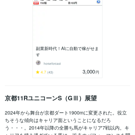
副業新時代！AIに自動で稼がせま
す
horseforcast
3,000
4.7
円
(43)
京都11RユニコーンS（GⅢ）展望
2024年から舞台が京都ダート1900mに変更された。役立
ちそうな傾向はキャリア面ということになるだろ
う・・・。2014年以降の全勝ち馬がキャリア7戦以内。キ