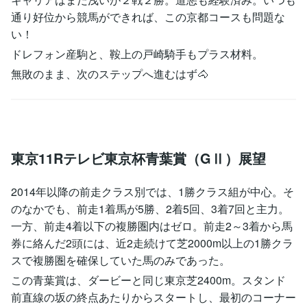
通り好位から競馬ができれば、この京都コースも問題な
い！
ドレフォン産駒と、鞍上の戸崎騎手もプラス材料。
無敗のまま、次のステップへ進むはず🐴
東京11Rテレビ東京杯青葉賞（GⅡ）展望
2014年以降の前走クラス別では、1勝クラス組が中心。そ
のなかでも、前走1着馬が5勝、2着5回、3着7回と主力。
一方、前走4着以下の複勝圏内はゼロ。前走2～3着から馬
券に絡んだ2頭には、近2走続けて芝2000m以上の1勝クラ
スで複勝圏を確保していた馬のみであった。
この青葉賞は、ダービーと同じ東京芝2400m。スタンド
前直線の坂の終点あたりからスタートし、最初のコーナー