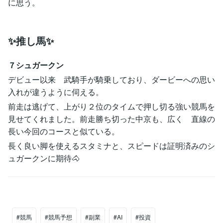
に思う。
✨推し馬✨
７シュガークン
デビュー以来 武騎手が騎乗しており、ダービーへの思い
入れが違うように伺える。
前走は逃げて、上がり２位のタイムで押し切る強い競馬を
見せてくれました。前走勝ち切った中京も、広く 直線の
長い今回のコースと似ている。
長く良い脚を使えるスタミナと、スピードは証明済みのシ
ュガークンに期待🐴
#競馬
#競馬予想
#副業
#AI
#投資