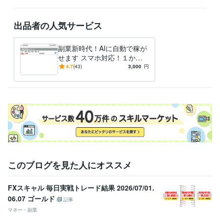
出品者の人気サービス
副業新時代！AIに自動で稼が
せます スマホ対応！１か月
（４週）プラン創設
4.7
(43)
3,000
円
このブログを見た人にオススメ
FXスキャル 毎日実戦トレード結果 2026/07/01.
06.07 ゴールド
記事
マネー・副業