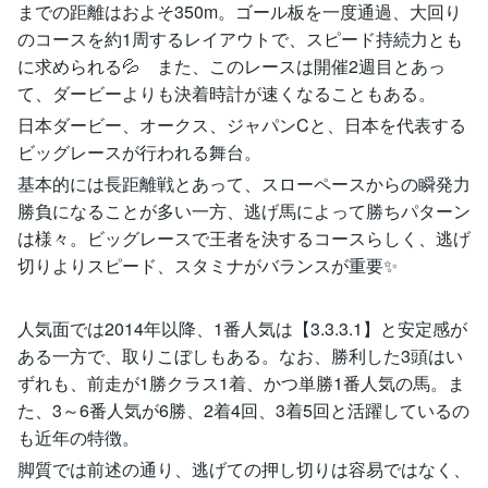
までの距離はおよそ350m。ゴール板を一度通過、大回り
のコースを約1周するレイアウトで、スピード持続力とも
に求められる💦 また、このレースは開催2週目とあっ
て、ダービーよりも決着時計が速くなることもある。
日本ダービー、オークス、ジャパンCと、日本を代表する
ビッグレースが行われる舞台。
基本的には長距離戦とあって、スローペースからの瞬発力
勝負になることが多い一方、逃げ馬によって勝ちパターン
は様々。ビッグレースで王者を決するコースらしく、逃げ
切りよりスピード、スタミナがバランスが重要✨
人気面では2014年以降、1番人気は【3.3.3.1】と安定感が
ある一方で、取りこぼしもある。なお、勝利した3頭はい
ずれも、前走が1勝クラス1着、かつ単勝1番人気の馬。ま
た、3～6番人気が6勝、2着4回、3着5回と活躍しているの
も近年の特徴。
脚質では前述の通り、逃げての押し切りは容易ではなく、