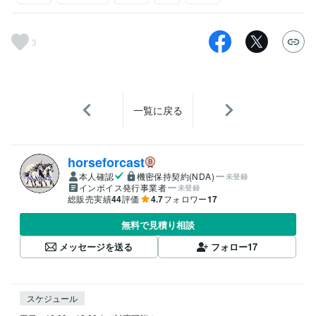
3
一覧に戻る
horseforcast
本人確認
機密保持契約(NDA)
未登録
インボイス発行事業者
未登録
総販売実績
44
評価
4.7
フォロワー
17
無料で見積り相談
メッセージを送る
フォロー
17
スケジュール