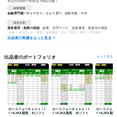
平日の10:00〜18:00まで対応可能！
経験職種
金融専門職 / ディーラー・トレーダー
経験年数 : 10年
得意分野
資産運用・副業の相談
副業、在宅ワーク、資産運用、投資等の相談
副業
在宅ワーク
投資
仮想通貨
収入
即金
競馬
不労所得
AIソフト
出品者の実績をもっと見る
出品者のポートフォリオ
もっと見る
ホースフォーキャスト！1
ホースフォーキャスト！1
ホースフォー
1.16JRA競馬 AIソフト
1.16JRA競馬 AIソフト
1.16JRA競