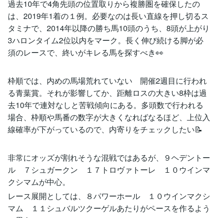
過去10年で4角先頭の位置取りから複勝圏を確保したの
は、2019年1着の１例。必要なのは長い直線を押し切るス
タミナで、2014年以降の勝ち馬10頭のうち、8頭が上がり
3ハロンタイム2位以内をマーク。長く伸び続ける脚が必
須のレースで、終いがキレる馬を探すべき👀
枠順では、内めの馬場荒れていない 開催2週目に行われ
る青葉賞。それが影響してか、距離ロスの大きい8枠は過
去10年で連対なしと苦戦傾向にある。多頭数で行われる
場合、枠順や馬番の数字が大きくなればなるほど、上位入
線確率が下がっているので、内寄りをチェックしたい📝
非常にオッズが割れそうな混戦ではあるが、９ヘデントー
ル ７シュガークン １７トロヴァトーレ １０ウインマ
クシマムが中心。
レース展開としては、８パワーホール １０ウインマクシ
マム １１シュバルツクーゲルあたりがペースを作るよう