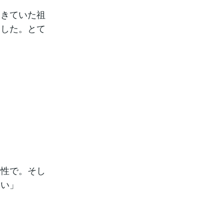
てきていた祖
ました。とて
男性で。そし
さい」