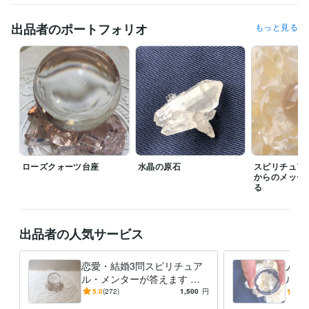
ご了承下さい。

出品者のポートフォリオ
もっと見る
鑑定結果の送付をもって納品とさせて頂きます。
経験職種
コンサルタント / 経営コンサルタント
経験年数 : 11年
管理 / 財務
経験年数 : 11年
ライフスタイル・その他 / 占い師
経験年数 : 15年
得意分野
占い
スピリチュアル・メンター
タロット
ダウジング 
恋愛 仕事 人生
ローズクォーツ台座
水晶の原石
スピリチュア
からのメッセ
る
出品者の人気サービス
恋愛・結婚3問スピリチュア
人生
ル・メンターが答えます 恋
ル・
愛/結婚/婚活/復活愛/複雑愛/
練の意
5.0
(272)
1,500
円
5.0
幸せになる為のアドバイス
ど、