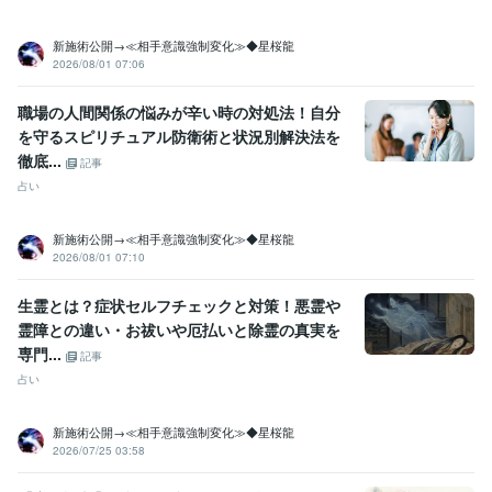
新施術公開→≪相手意識強制変化≫◆星桜龍
2026/08/01 07:06
職場の人間関係の悩みが辛い時の対処法！自分
を守るスピリチュアル防衛術と状況別解決法を
徹底...
記事
占い
新施術公開→≪相手意識強制変化≫◆星桜龍
2026/08/01 07:10
生霊とは？症状セルフチェックと対策！悪霊や
霊障との違い・お祓いや厄払いと除霊の真実を
専門...
記事
占い
新施術公開→≪相手意識強制変化≫◆星桜龍
2026/07/25 03:58