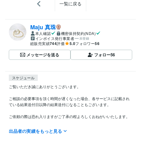
一覧に戻る
Maju 真珠
本人確認
機密保持契約(NDA)
インボイス発行事業者
未登録
総販売実績
744
評価
5.0
フォロワー
56
メッセージを送る
フォロー
56
スケジュール
ご覧いただき誠にありがとうございます。

ご相談の必要事項を頂く時間が遅くなった場合、各サービスに記載され
ている結果送付日以降の結果送付になることもございます。

ご依頼の際は恐れ入りますがご了承の程よろしくおねがいいたします。

記載している日程より早期の鑑定・送付、送付時間の指定、更に詳細な
出品者の実績をもっと見る
結果送付時間の問い合わせ、もしくは今すぐ鑑定して欲しいなどのご要
望は鑑定方法の性質上、大変申し訳ございませんがお受け出来ません。