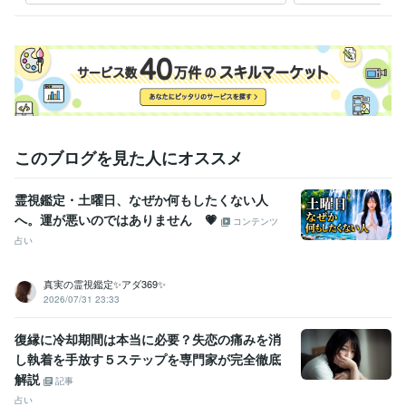
定
このブログを見た人にオススメ
霊視鑑定・土曜日、なぜか何もしたくない人
へ。運が悪いのではありません 💗
コンテンツ
占い
真実の霊視鑑定✨アダ369✨
2026/07/31 23:33
復縁に冷却期間は本当に必要？失恋の痛みを消
し執着を手放す５ステップを専門家が完全徹底
解説
記事
占い