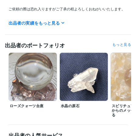
ご依頼の際は恐れ入りますがご了承の程よろしくおねがいいたします。

記載している日程より早期の鑑定・送付、送付時間の指定、更に詳細な
出品者の実績をもっと見る
結果送付時間の問い合わせ、もしくは今すぐ鑑定して欲しいなどのご要
望は鑑定方法の性質上、大変申し訳ございませんがお受け出来ません。
ご了承下さい。

出品者のポートフォリオ
もっと見る
鑑定結果の送付をもって納品とさせて頂きます。
経験職種
コンサルタント / 経営コンサルタント
経験年数 : 11年
管理 / 財務
経験年数 : 11年
ライフスタイル・その他 / 占い師
経験年数 : 15年
得意分野
占い
スピリチュアル・メンター
タロット
ダウジング 
恋愛 仕事 人生
ローズクォーツ台座
水晶の原石
スピリチュア
からのメッセ
る
出品者の人気サービス