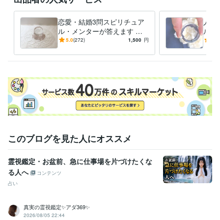
恋愛・結婚3問スピリチュア
人生
ル・メンターが答えます 恋
ル・
愛/結婚/婚活/復活愛/複雑愛/
練の意
5.0
(272)
1,500
円
5.0
幸せになる為のアドバイス
ど、
定
このブログを見た人にオススメ
霊視鑑定・お盆前、急に仕事場を片づけたくな
る人へ
コンテンツ
占い
真実の霊視鑑定✨アダ369✨
2026/08/05 22:44