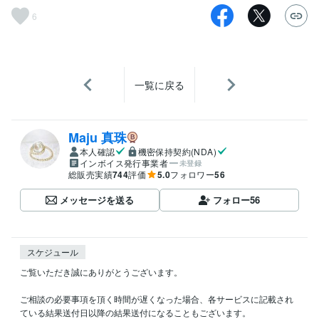
6
一覧に戻る
Maju 真珠
本人確認
機密保持契約(NDA)
インボイス発行事業者
未登録
総販売実績
744
評価
5.0
フォロワー
56
メッセージを送る
フォロー
56
スケジュール
ご覧いただき誠にありがとうございます。

ご相談の必要事項を頂く時間が遅くなった場合、各サービスに記載され
ている結果送付日以降の結果送付になることもございます。
