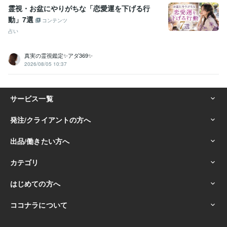
霊視・お盆にやりがちな「恋愛運を下げる行
動」7選
コンテンツ
占い
真実の霊視鑑定✨アダ369✨
2026/08/05 10:37