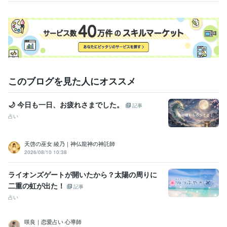
このブログを見た人にオススメ
🌙 今日も一日、お疲れさまでした。
記事
占い
天啓の巫女 綾乃｜神仏龍神の神託師
2026/08/10 10:38
ライオンズゲートが開いたから？太陽の周りに
二重の虹が出た！
記事
占い
咲良｜恋愛占い 心導師