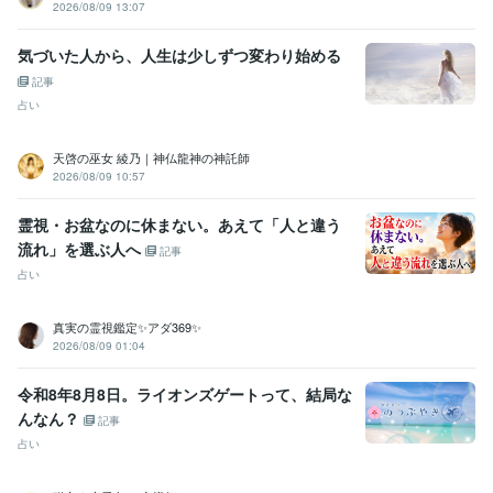
2026/08/09 13:07
気づいた人から、人生は少しずつ変わり始める
記事
占い
天啓の巫女 綾乃｜神仏龍神の神託師
2026/08/09 10:57
霊視・お盆なのに休まない。あえて「人と違う
流れ」を選ぶ人へ
記事
占い
真実の霊視鑑定✨アダ369✨
2026/08/09 01:04
令和8年8月8日。ライオンズゲートって、結局な
んなん？
記事
占い