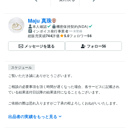
Maju 真珠
本人確認
機密保持契約(NDA)
インボイス発行事業者
未登録
総販売実績
744
評価
5.0
フォロワー
56
メッセージを送る
フォロー
56
スケジュール
ご覧いただき誠にありがとうございます。

ご相談の必要事項を頂く時間が遅くなった場合、各サービスに記載され
ている結果送付日以降の結果送付になることもございます。

ご依頼の際は恐れ入りますがご了承の程よろしくおねがいいたします。

記載している日程より早期の鑑定・送付、送付時間の指定、更に詳細な
出品者の実績をもっと見る
結果送付時間の問い合わせ、もしくは今すぐ鑑定して欲しいなどのご要
望は鑑定方法の性質上、大変申し訳ございませんがお受け出来ません。