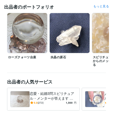
ご了承下さい。

出品者のポートフォリオ
もっと見る
鑑定結果の送付をもって納品とさせて頂きます。
経験職種
コンサルタント / 経営コンサルタント
経験年数 : 11年
管理 / 財務
経験年数 : 11年
ライフスタイル・その他 / 占い師
経験年数 : 15年
得意分野
占い
スピリチュアル・メンター
タロット
ダウジング 
恋愛 仕事 人生
ローズクォーツ台座
水晶の原石
スピリチュア
からのメッセ
る
出品者の人気サービス
恋愛・結婚3問スピリチュア
人生
ル・メンターが答えます 恋
ル・
愛/結婚/婚活/復活愛/複雑愛/
練の意
5.0
(272)
1,500
円
5.0
幸せになる為のアドバイス
ど、
定