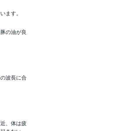
違います。
、豚の油が良
分の波長に合
最近、体は疲