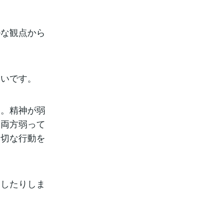
ルな観点から
くいです。
る。精神が弱
。両方弱って
適切な行動を
渇したりしま