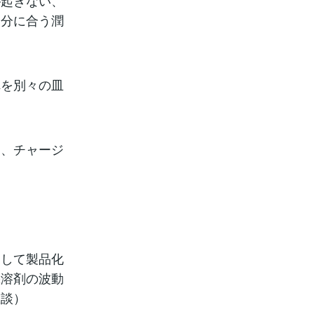
が起きない、
自分に合う潤
れを別々の皿
る、チャージ
出して製品化
機溶剤の波動
匠談）