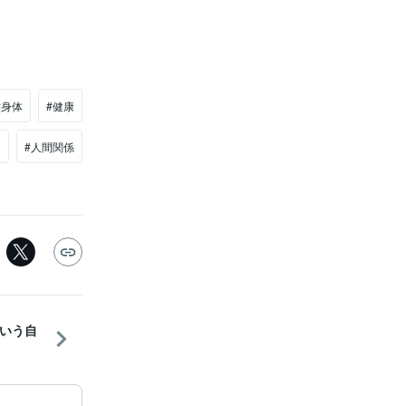
#身体
#健康
ツ
#人間関係
いう自