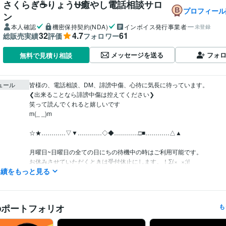
さくらぎ☕りょう⛎癒やし電話相談サロ
プロフィール
ン
本人確認
機密保持契約(NDA)
インボイス発行事業者
未登録
32
4.7
61
総販売実績
評価
フォロワー
メッセージを送る
フォ
無料で見積り相談
ュール
皆様の、電話相談、DM、誹謗中傷、心待に気長に待っています。

❮出来ることなら誹謗中傷は控えてください❯

笑って読んでくれると嬉しいです

m(_ _)m

☆★…………▽▼…………◇◆…………□■…………△▲

月曜日~日曜日の全ての日にちの待機中の時はご利用可能です。

お休みさせていただくときは受付休止にします。！Σ(×_×;)!

実績をもっと見る
予定日は設定していません。地球上の皆様といつでも繋がっていたいの
間、お気軽にどうぞ

のポートフォリオ
も
離席中、対応中の時は他の皆様のDMの連絡が遅れることがありますが、
致しますので不快な気持ちには限りなくさせないつもりです。
