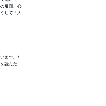
その反面、心
どうして「人
。
まいます。た
本を読んだ
う。