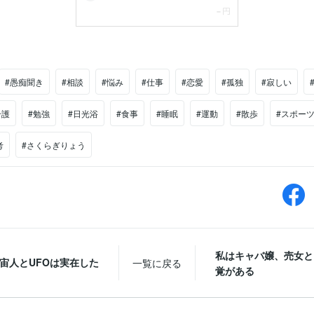
#愚痴聞き
#相談
#悩み
#仕事
#恋愛
#孤独
#寂しい
介護
#勉強
#日光浴
#食事
#睡眠
#運動
#散歩
#スポー
考
#さくらぎりょう
私はキャバ嬢、売女と
宙人とUFOは実在した
一覧に戻る
覚がある