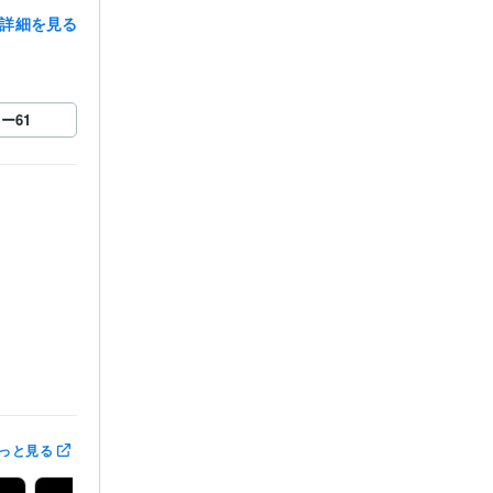
詳細を見る
ロー
61
で！待機中時
っと見る
必ずDM連絡