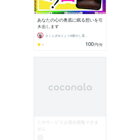
あなたの心の奥底に眠る想いを引
き出します
さくらぎ☕りょう⛎癒やし電話相談サロン
100
-
円
/分