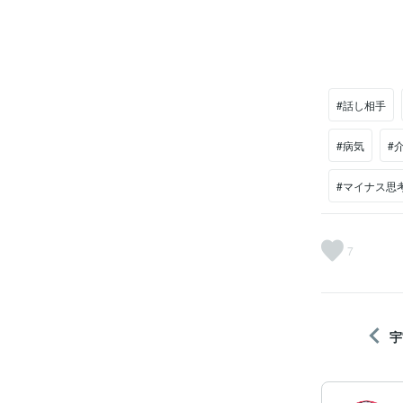
#話し相手
#病気
#
#マイナス思
7
宇