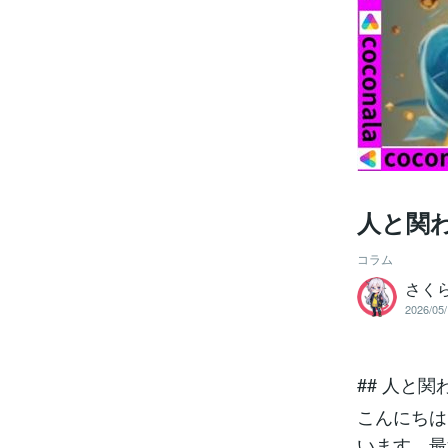
人と関
コラム
さく
2026/05/
## 人と
こんにちは
います。最