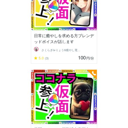
日常に癒やしを求める方ブレンデ
ッドボイスが話します
さくらぎ☕りょう⛎癒やし電話相談サロン
100
5.0
円
/分
(3)