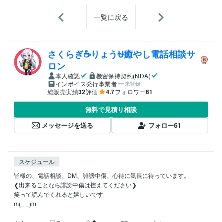
一覧に戻る
さくらぎ☕りょう⛎癒やし電話相談サ
ロン
本人確認
機密保持契約(NDA)
インボイス発行事業者
未登録
総販売実績
32
評価
4.7
フォロワー
61
無料で見積り相談
メッセージを送る
フォロー
61
スケジュール
皆様の、電話相談、DM、誹謗中傷、心待に気長に待っています。

❮出来ることなら誹謗中傷は控えてください❯

笑って読んでくれると嬉しいです

m(_ _)m
