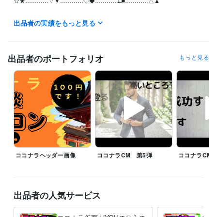
☆★…………▽▼…………◇◆…………□■…………△▲

月曜日~日曜日の全ての日にちの待機中の時はご利用可能です。

出品者の実績をもっと見る
お休みさせていただくときは受付休止にします。！Σ(×_×;)!

予定日は設定していません。地球上の皆様といつでも繋がっていたいの
で！待機中時間、お気軽にどうぞ

出品者のポートフォリオ
もっと見る
離席中、対応中の時は他の皆様のDMの連絡が遅れることがありますが、
必ずDM連絡致しますので不快な気持ちには限りなくさせないつもりで
す。

【怒り、憎しみ、復讐心、嫉妬・・・etc】

真心のこもった精神で頑張りますm(_ _)m

☆★…………▽▼…………◇◆…………□■…………△▲

ココナラヘッダー画像
ココナラCM 第5弾
ココナラCM 
♦♥予定がありましたら気軽にDMください

♥♦予定が無くても気になったらDMください

♦♥ちょっとしたやり取りでもありましたらDMください

出品者の人気サービス
♥♦寂しい、悩みがある、聞いてほしい事がある方DMください

♦♥このスケジュール見て何か思った方はDMください、スゴい、素晴らし
い、キモい、ウザい、土に埋もれてしまえ！・・・・etc
