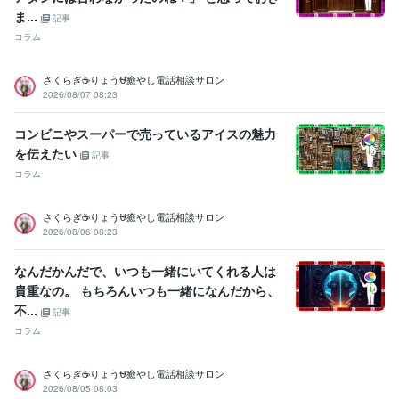
ま...
入賞経験多数
国内美容大会パーマ部門で入賞経験多数
国内美容大会
記事
カット部門で入賞経験多数
国内美容大会アップ部門で入賞経験多数
コラム
ビジネス・クリエイティブツール
さくらぎ☕りょう⛎癒やし電話相談サロン
WordPress:5年
Excel:5年
Google サイト:10年
2026/08/07 08:23
Google スプレッドシート:5年
Google ドキュメント:5年
PowerPoint:5年
Word:5年
一太郎:3年
ChatGPT:1年
コンビニやスーパーで売っているアイスの魅力
Adobe Photoshop:3年
Adobe Premiere Pro:3年
Final Cut Pro:3年
を伝えたい
Canva:3年
記事
コラム
その他ツール
コミュニケーションスキル:20年
さくらぎ☕りょう⛎癒やし電話相談サロン
生来の愚痴聞き、寄り添い、思いやる精神:20年
2026/08/06 08:23
人を笑わせる心意気:20年
日本語をネイティブに話せる資格:20年
人の美点を見つける:20年
話しやすい人柄:20年
なんだかんだで、いつも一緒にいてくれる人は
杓子定規に物を考えない:20年
大所高所に物を見る:20年
貴重なの。 もちろんいつも一緒になんだから、
ヘアカラー施術:10年
パーマ施術:10年
縮毛矯正施術:10年
不...
ヘアーカット施術:10年
ボディーペイティング:10年
記事
ヘアーアップ施術:10年
コラム
得意分野
さくらぎ☕りょう⛎癒やし電話相談サロン
悩み相談・カウンセリング
悩み、恋愛、話し、愚痴、何でもどうぞ
2026/08/05 08:03
話し相手、愚痴聞き
話し相手、愚痴聞き
話し相手、愚痴聞き
話し