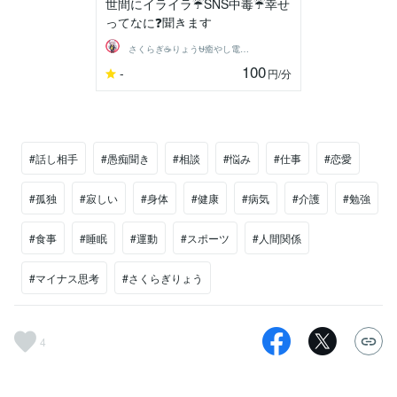
世間にイライラ☔SNS中毒☔幸せ
ってなに❓聞きます
さくらぎ☕りょう⛎癒やし電話相談サロン
100
-
円
/分
#話し相手
#愚痴聞き
#相談
#悩み
#仕事
#恋愛
#孤独
#寂しい
#身体
#健康
#病気
#介護
#勉強
#食事
#睡眠
#運動
#スポーツ
#人間関係
#マイナス思考
#さくらぎりょう
4