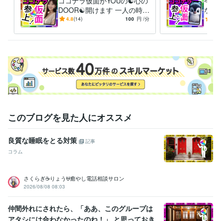
ココナラ仮面がYOUの☯️心の
今つ
♥♦冬の寒さが厳しいのでDMください

DOOR☯️開けます 一人の時誰
なん
かと話したい❇️まわりに流さ
愚痴
4.8
(14)
100
円
/分
-
(1)
れる⚠️ダイエット❣️
恋愛
経験職種
避難
営業 / 個人営業
経験年数 : 10年
ライフスタイル・その他 / スタイリスト
経験年数 : 7年
ライフスタイル・その他 / 美容師・ネイリスト・美容家
経験年数 : 7
年
ライフスタイル・その他 / シェフ・パティシエ
経験年数 : 10年
職歴
ココナラ
2024年3月 ~ 現在
2024年3月 ~ 現在
2024年3月 ~ 現在
このブログを見た人にオススメ
2024年3月 ~ 現在
2024年3月 ~ 現在
2024年3月 ~ 現在
2024年
3月 ~ 現在
良質な睡眠をとる対策
記事
受賞歴
コラム
ココナラ レギュラーランク
小学校の作文・・・『内容覚えてない』
中学校の作文・・・『家を探せばある』
高校の作文・・・『恥ずか
さくらぎ☕りょう⛎癒やし電話相談サロン
しくて見たくない』
父親に褒められた・・・・スゴい昔
母親に褒め
2026/08/08 08:03
られた・・・・スゴい昔
友人に誕生日を祝われた
小、中、高の体育
祭で全種目1位とる・・・コレ本当です
小、中、高の学力テストでヤ
仲間外れにされたら、「ああ、このグループは
バい点取って先生にシバキ倒される
和太鼓で地域行事で演奏
和太鼓
アタシには合わなかったのね！」 と思っておき
で都内某ホール、都内某神社で演奏多数
国内美容大会カラー部門で