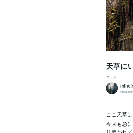
天草に
コラム
mihol
2024/03/
ここ天草は
今回も急に
り導かれて