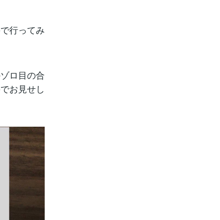
ので行ってみ
かゾロ目の合
のでお見せし