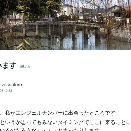
います
記事
ovesnature
03 12:33
、私がエンジェルナンバーに出会ったところです。
というか思ってもみないタイミングでここに来ること
いるのだろうなぁ・・・と思ったりします。