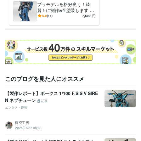
プラモデルを格好良く！綺
麗！に制作&全塗装します あ
なたのもとに格好良い姿でお
5.0
(11)
7,500
円
届けします！
このブログを見た人にオススメ
【製作レポート】ボークス 1/100 F.S.S V SIRE
N ネプチューン
記事
エンタメ・趣味
懐空工房
2026/07/27 08:00