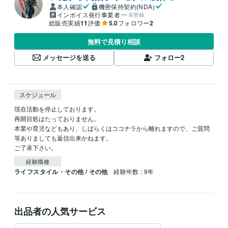
本人確認
機密保持契約(NDA)
インボイス発行事業者
未登録
総販売実績
11
評価
5.0
フォロワー
2
無料で見積り相談
メッセージを送る
フォロー
2
スケジュール
現在活動を停止しております。

再開目処はたっておりません。

本業や育児などもあり、しばらくはココナラから離れますので、ご質問
等ありましても返信出来かねます。

ご了承下さい。
経験職種
ライフスタイル・その他 / その他
経験年数 : 9年
出品者の人気サービス