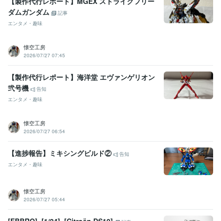
【製作代行レポート】MGEX ストライクフリー
ダムガンダム
記事
エンタメ・趣味
懐空工房
2026/07/27 07:45
【製作代行レポート】海洋堂 エヴァンゲリオン
弐号機
告知
エンタメ・趣味
懐空工房
2026/07/27 06:54
【進捗報告】ミキシングビルド②
告知
エンタメ・趣味
懐空工房
2026/07/27 05:44