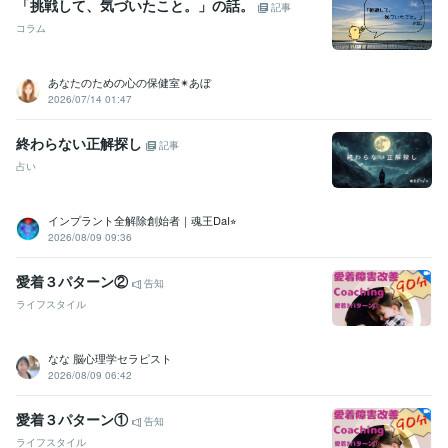
「挑戦して、気づいたこと。」の話。
記事
コラム
あなたのための心の保健室✴あぼ
2026/07/14 01:47
終わらない正解探し
記事
占い
インプラント全解除創始者｜魂王DaI⭐︎
2026/08/09 09:36
愛着３パターン②
告知
ライフスタイル
なな 脳心理学セラピスト
2026/08/09 06:42
愛着３パターン①
告知
ライフスタイル