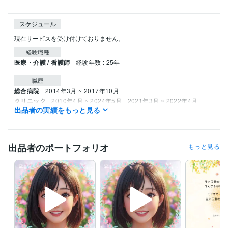
スケジュール
現在サービスを受け付けておりません。
経験職種
医療・介護 / 看護師
経験年数 : 25年
職歴
総合病院
2014年3月 ~ 2017年10月
クリニック
2010年4月 ~ 2024年5月
2021年3月 ~ 2022年4月
出品者の実績をもっと見る
資格・検定
看護師
取得年 : 2001年
出品者のポートフォリオ
もっと見る
得意分野
悩み相談・カウンセリング
ご相談者様の心に寄り添います
学歴
看護専門学校
1998年3月 ~ 2001年2月
語学力
英語
日常会話レベル