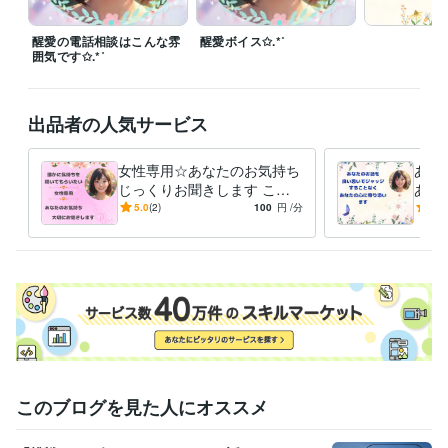
醒愛の電話相談はこんな雰
醒愛ボイス✩.*˚
囲気です✩.*˚
出品者の人気サービス
女性専用☆あなたのお気持ち
あな
じっくりお聞きします この
あな
気持ちを誰かに聞いてほしい
良い
5.0
(2)
100
円
/分
5.0
☆あなたの気持ち受け止めま
らこ
す
このブログを見た人にオススメ