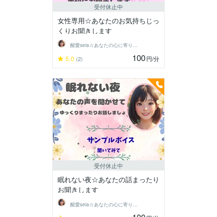
受付休止中
女性専用☆あなたのお気持ちじっ
くりお聞きします
醒愛seia☆あなたの心に寄り添います☆
100
5.0
円
/分
(2)
受付休止中
眠れない夜☆あなたの話まったり
お聞きします
醒愛seia☆あなたの心に寄り添います☆
100