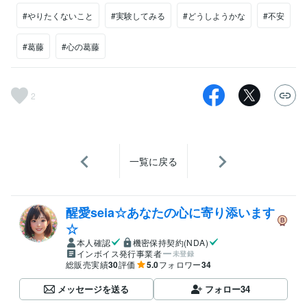
#やりたくないこと
#実験してみる
#どうしようかな
#不安
#葛藤
#心の葛藤
2
一覧に戻る
醒愛seia☆あなたの心に寄り添います
☆
本人確認
機密保持契約(NDA)
インボイス発行事業者
未登録
総販売実績
30
評価
5.0
フォロワー
34
メッセージを送る
フォロー
34