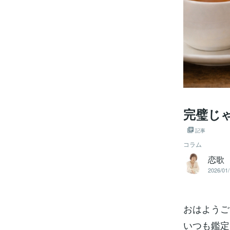
完璧じ
記事
コラム
恋歌
2026/01/
おはようご
いつも鑑定