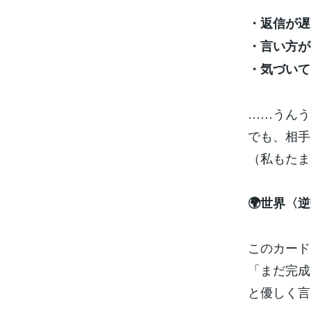
・返信が遅
・言い方が
・気づいて
……うんう
でも、相手は
（私もたま
🌍世界〈
このカード
「まだ完成
と優しく言