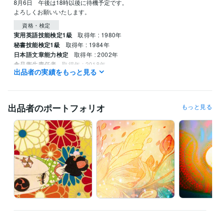
8月6日　午後は18時以後に待機予定です。

よろしくお願いいたします。
資格・検定
実用英語技能検定1級
取得年 : 1980年
秘書技能検定1級
取得年 : 1984年
日本語文章能力検定
取得年 : 2002年
食品衛生責任者
取得年 : 2018年
出品者の実績をもっと見る
得意分野
占い
四柱推命
ピプリオマンシー
九星気学
タロットカード
出品者のポートフォリオ
もっと見る
語学力
英語
ビジネスレベル
ベトナム語
日常会話レベル