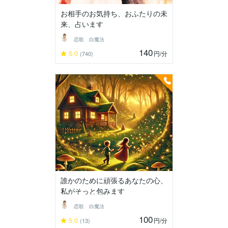
お相手のお気持ち、おふたりの未
来、占います
恋歌 白魔法
140
5.0
円
/分
(740)
誰かのために頑張るあなたの心、
私がそっと包みます
恋歌 白魔法
100
5.0
円
/分
(13)