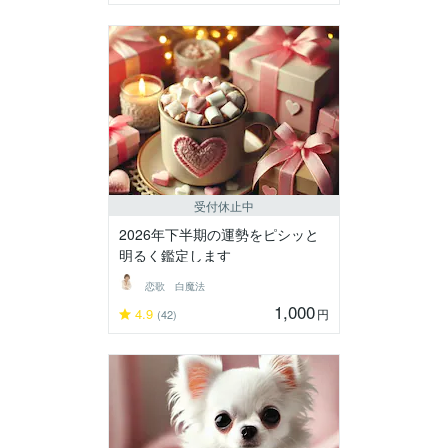
受付休止中
2026年下半期の運勢をピシッと
明るく鑑定します
恋歌 白魔法
1,000
4.9
円
(42)