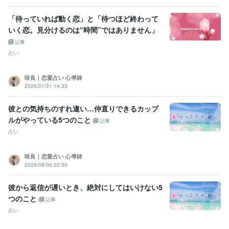
「待っていれば動く恋」と「待つほど終わって
いく恋。見分けるのは“時間”ではありません」
記事
占い
咲良｜恋愛占い 心導師
2026/01/31 14:33
彼との気持ちのすれ違い…仲直りできるカップ
ルがやっている5つのこと
記事
占い
咲良｜恋愛占い 心導師
2026/08/06 22:50
彼から返信が遅いとき、絶対にしてはいけない5
つのこと
記事
占い