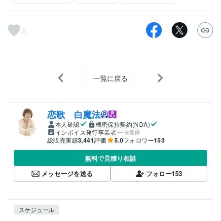
2
一覧に戻る
恋歌 白魔法
本人確認
機密保持契約(NDA)
インボイス発行事業者
未登録
総販売実績
3,441
評価
5.0
フォロワー
153
無料で見積り相談
メッセージを送る
フォロー
153
スケジュール