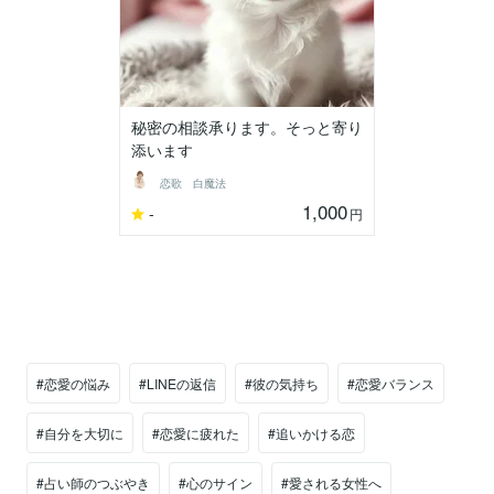
秘密の相談承ります。そっと寄り
添います
恋歌 白魔法
1,000
-
円
#恋愛の悩み
#LINEの返信
#彼の気持ち
#恋愛バランス
#自分を大切に
#恋愛に疲れた
#追いかける恋
#占い師のつぶやき
#心のサイン
#愛される女性へ