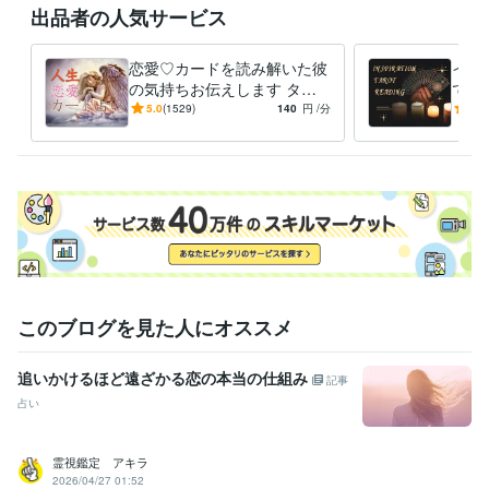
出品者の人気サービス
恋愛♡カードを読み解いた彼
イン
の気持ちお伝えします タロ
で明
ットカードを使用して、今の
キド
5.0
(1529)
140
円
/分
5.0
彼の気持ちをお伝えします
なら
このブログを見た人にオススメ
追いかけるほど遠ざかる恋の本当の仕組み
記事
占い
霊視鑑定 アキラ
2026/04/27 01:52