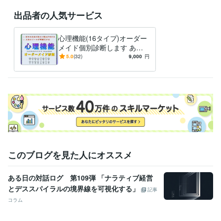
出品者の人気サービス
心理機能(16タイプ)オーダー
メイド個別診断します あな
たの性質、特性を才能、強み
5.0
(32)
9,000
円
に変える方法とは？
このブログを見た人にオススメ
ある日の対話ログ 第109弾 「ナラティブ経営
とデススパイラルの境界線を可視化する」
記事
コラム