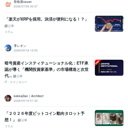
骨格屋ossan
2026/07/09 00:37
「楽天がXRPを採用。決済が便利になる！？」
記事
コラム
李レオン
2026/05/18 15:00
暗号資産インスティテューショナル化：ETF承
認が導く「機関投資家基準」の市場構造と次世
代...
記事
IT・テクノロジー
kekkai3an｜Architect
2026/04/19 01:32
「２０２６年度ビットコイン動向タロット予
想！」
記事
コラム