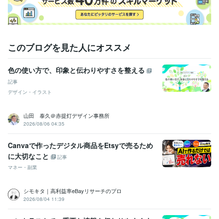
年
受賞歴
ココナラレギュラーランク
ココナラシルバーランク
ココナラブロン
このブログを見た人にオススメ
ズランク
資格・検定
色の使い方で、印象と伝わりやすさを整える
マイクロソフト オフィス スペシャリスト（MOS）
取得年 : 2007年
記事
ビジネス・クリエイティブツール
デザイン・イラスト
WordPress:0年
Excel:20年
Google スプレッドシート:3年
Google ドキュメント:3年
PowerPoint:5年
Word:20年
Canva:0年
山田 泰久＠赤提灯デザイン事務所
2026/08/06 04:35
得意分野
悩み相談・カウンセリング
肯定的に傾聴しあなたの人生を応援しま
Canvaで作ったデジタル商品をEtsyで売るため
す！
転職・生き方・生きがい
仕事と家事と育児との両立
【気軽に
に大切なこと
安心】傾聴いたします。
記事
人生の方向性
結婚
就職
転職
失業
パワハラ
自分らしく生きる
マネー・副業
LGBTQ+
仕事
育児
ライティング・翻訳
リライトやWeb記事の作成
シモキタ｜高利益率eBayリサーチのプロ
子育て
生活
就職
再就職
専業主婦
大学受験
浪人生
心理学
2026/08/04 11:39
料理
人間関係