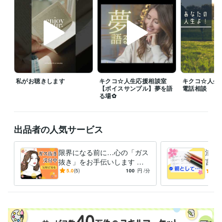
◆ポートフォリオにボイスサンプルがあります。ご購入前にお聞きいた
だくとイメージしやすいと思います。

◆ココナラブログもご覧いただけるとうれしいです！

これまでの人生で私が感じたこと、経験したこと、苦労したこと、良か
ったことなど「人となり」が少しだけ分かるかもしれません。

私がお聴きします
キクコ☆人生応援相談室
キクコ☆人
＊---＊  ＊---＊  ＊---＊ 

【ボイスサンプル】夢を語
電話相談
「言葉の魅力」をお届け中です

る場✿
温かい言葉　癒される言葉　優しい言葉

ほっとする言葉　ほんわかする言葉

出品者の人気サービス
気分が上がる言葉　リラックスする言葉

励ましの言葉　元気が出る言葉　

限界になる前に…心の「ガス
浪人
そんな「言葉の魅力」をあなたにお届けします✨
抜き」をお手伝いします こ
言え
の職場変⁉理不尽.忖度.偏見★
焦り
5.0
(5)
100
円
/分
-
(1)
経験職種
張り詰めた心は解放あるの
こと
事務・ビジネスサポート / 事務（一般事務）
経験年数 : 15年
み！
ライフスタイル・その他 / 講師・インストラクター
経験年数 : 3年
ライフスタイル・その他 / イベント司会
経験年数 : 2年
ライフスタイル・その他 / カウンセラー・コーチ
経験年数 : 2年
ライフスタイル・その他 / キャリア・資格アドバイザー
経験年数 : 2