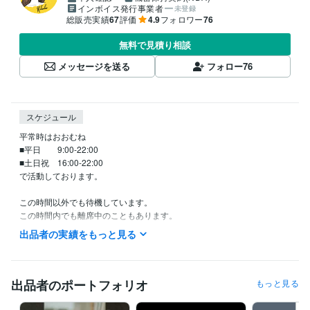
インボイス発行事業者
未登録
総販売実績
67
評価
4.9
フォロワー
76
無料で見積り相談
メッセージを送る
フォロー
76
スケジュール
平常時はおおむね

■平日　　9:00-22:00

■土日祝　16:00-22:00

で活動しております。

この時間以外でも待機しています。

この時間内でも離席中のこともあります。

出品者の実績をもっと見る
◆「待機中」となっていたらいつでもお電話ください。「今すぐ電話す
る」を押してご購入ください。こちらからココナラアプリでお電話いた
します。

出品者のポートフォリオ
もっと見る
◆「相談中」の時は、相談終了後すぐに返信いたします。メッセージを
いただけるとうれしいです。
