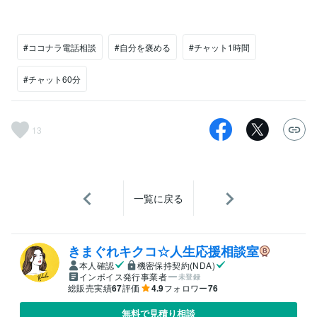
#ココナラ電話相談
#自分を褒める
#チャット1時間
#チャット60分
13
一覧に戻る
きまぐれキクコ☆人生応援相談室
本人確認
機密保持契約(NDA)
インボイス発行事業者
未登録
総販売実績
67
評価
4.9
フォロワー
76
無料で見積り相談