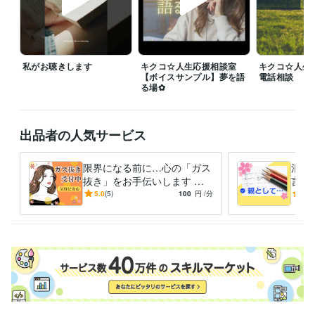
◆ココナラブログもご覧いただけるとうれしいです！

これまでの人生で私が感じたこと、経験したこと、苦労したこと、良か
ったことなど「人となり」が少しだけ分かるかもしれません。

私がお聴きします
キクコ☆人生応援相談室
キクコ☆人
＊---＊  ＊---＊  ＊---＊ 

【ボイスサンプル】夢を語
電話相談
「言葉の魅力」をお届け中です

る場✿
温かい言葉　癒される言葉　優しい言葉

ほっとする言葉　ほんわかする言葉

出品者の人気サービス
気分が上がる言葉　リラックスする言葉

励ましの言葉　元気が出る言葉　

限界になる前に…心の「ガス
浪人
そんな「言葉の魅力」をあなたにお届けします✨
抜き」をお手伝いします こ
言え
の職場変⁉理不尽.忖度.偏見★
焦り
5.0
(5)
100
円
/分
-
(1)
経験職種
張り詰めた心は解放あるの
こと
事務・ビジネスサポート / 事務（一般事務）
経験年数 : 15年
み！
ライフスタイル・その他 / 講師・インストラクター
経験年数 : 3年
ライフスタイル・その他 / イベント司会
経験年数 : 2年
ライフスタイル・その他 / カウンセラー・コーチ
経験年数 : 2年
ライフスタイル・その他 / キャリア・資格アドバイザー
経験年数 : 2
年
受賞歴