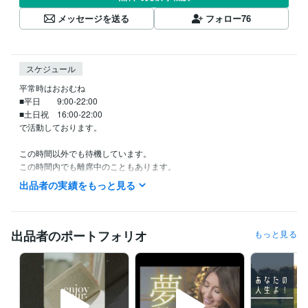
メッセージを送る
フォロー
76
スケジュール
平常時はおおむね

■平日　　9:00-22:00

■土日祝　16:00-22:00

で活動しております。

この時間以外でも待機しています。

この時間内でも離席中のこともあります。

出品者の実績をもっと見る
◆「待機中」となっていたらいつでもお電話ください。「今すぐ電話す
る」を押してご購入ください。こちらからココナラアプリでお電話いた
します。

出品者のポートフォリオ
もっと見る
◆「相談中」の時は、相談終了後すぐに返信いたします。メッセージを
いただけるとうれしいです。

◆ポートフォリオにボイスサンプルがあります。ご購入前にお聞きいた
だくとイメージしやすいと思います。
