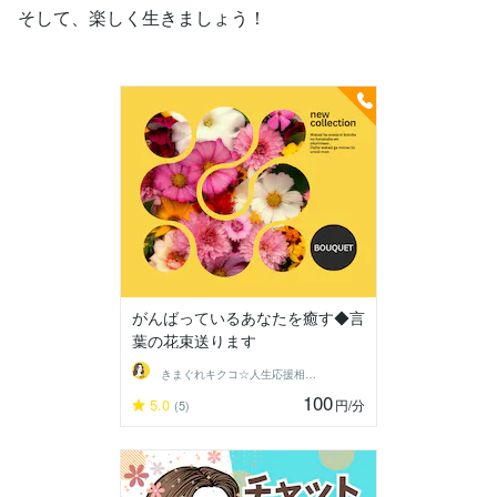
そして、楽しく生きましょう！
がんばっているあなたを癒す◆言
葉の花束送ります
きまぐれキクコ☆人生応援相談室
100
5.0
円
/分
(5)