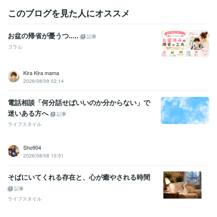
ココナラレギュラーランク
ココナラシルバーランク
ココナラブロン
このブログを見た人にオススメ
ズランク
資格・検定
お盆の帰省が憂うつ.....
記事
マイクロソフト オフィス スペシャリスト（MOS）
取得年 : 2007年
コラム
ビジネス・クリエイティブツール
WordPress:0年
Excel:20年
Google スプレッドシート:3年
Kira Kira mama
Google ドキュメント:3年
PowerPoint:5年
Word:20年
Canva:0年
2026/08/09 02:14
得意分野
電話相談「何分話せばいいのか分からない」で
悩み相談・カウンセリング
肯定的に傾聴しあなたの人生を応援しま
迷いある方へ
す！
転職・生き方・生きがい
仕事と家事と育児との両立
【気軽に
記事
安心】傾聴いたします。
ライフスタイル
人生の方向性
結婚
就職
転職
失業
パワハラ
自分らしく生きる
LGBTQ+
仕事
育児
ライティング・翻訳
リライトやWeb記事の作成
Sho904
2026/08/08 10:51
子育て
生活
就職
再就職
専業主婦
大学受験
浪人生
心理学
料理
人間関係
そばにいてくれる存在と、心が癒やされる時間
記事
ライフスタイル