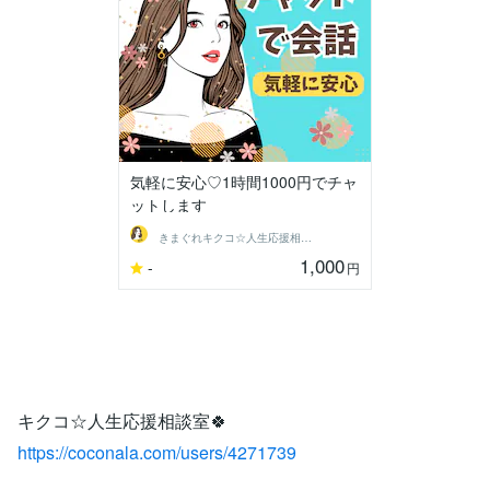
気軽に安心♡1時間1000円でチャ
ットします
きまぐれキクコ☆人生応援相談室
1,000
-
円
キクコ☆人生応援相談室🍀
https://coconala.com/users/4271739