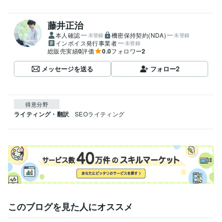
藤井正治
本人確認
機密保持契約(NDA)
未登録
未登録
インボイス発行事業者
未登録
総販売実績
0
評価
0.0
フォロワー
2
メッセージを送る
フォロー
2
得意分野
ライティング・翻訳
SEOライティング
このブログを見た人にオススメ