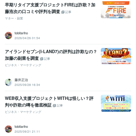
早期リタイア支援プロジェクトFIREは詐欺？加
藤浩次の口コミや評判を調査
記事
マネー・副業
tobitariho
2026/04/26 01:54
アイランドセブン(I-LAND7)の評判は詐欺なの？
加藤の副業を調査
記事
ビジネス・マーケティング
藤井正治
2025/09/28 16:34
WEB収入支援プロジェクトWITHは怪しい？評
判や詐欺の噂を徹底検証
記事
ビジネス・マーケティング
tobitariho
2025/09/21 21:11