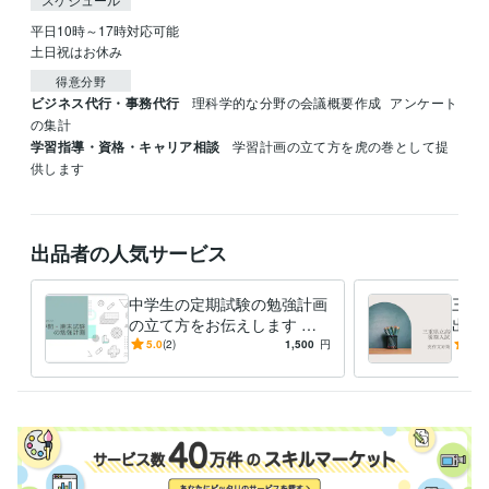
平日10時～17時対応可能

土日祝はお休み
得意分野
ビジネス代行・事務代行
理科学的な分野の会議概要作成
アンケート
の集計
学習指導・資格・キャリア相談
学習計画の立て方を虎の巻として提
供します
出品者の人気サービス
中学生の定期試験の勉強計画
三重
の立て方をお伝えします な
出題
りたい自分を目指して計画的
英語
5.0
(2)
1,500
円
4.0
に乗り切ろう
文を