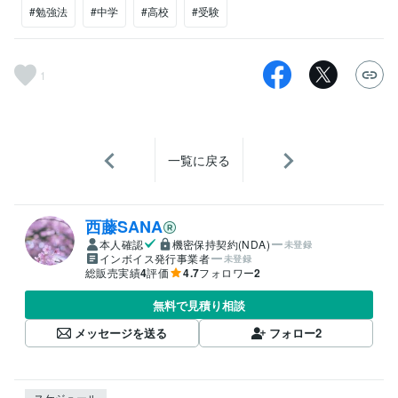
#勉強法
#中学
#高校
#受験
1
一覧に戻る
西藤SANA
本人確認
機密保持契約(NDA)
未登録
インボイス発行事業者
未登録
総販売実績
4
評価
4.7
フォロワー
2
無料で見積り相談
メッセージを送る
フォロー
2
スケジュール