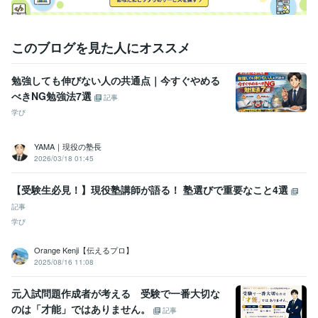
このブログを見た人にオススメ
勉強しても伸びない人の共通点｜今すぐやめる
べきNG勉強法7選
記事
学び
YAMA｜現役の塾長
2026/03/18 01:45
【受験生必見！】現役塾講師が語る！ 塾選びで重要なこと4選
記事
学び
Orange Kenji【伝えるプロ】
2025/08/16 11:08
元入試問題作成者が考える 受験で一番大切な
のは「才能」ではありません。
記事