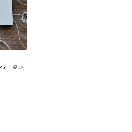
ル。
記事