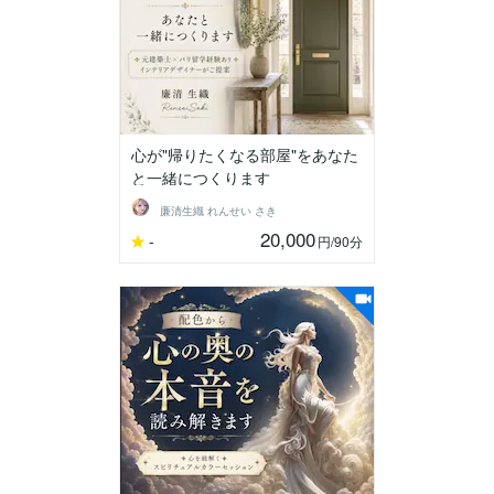
心が"帰りたくなる部屋"をあなた
と一緒につくります
廉清生織 れんせい さき
20,000
-
円
/90分