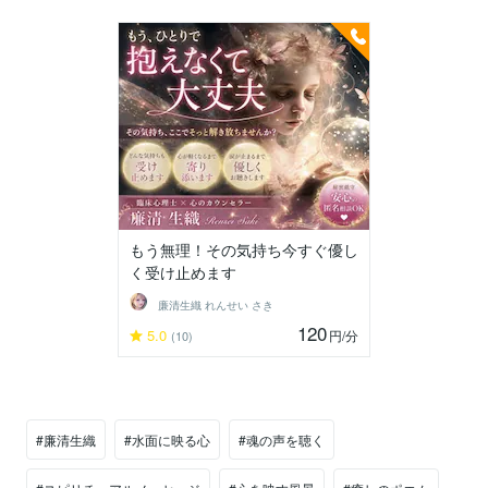
もう無理！その気持ち今すぐ優し
く受け止めます
廉清生織 れんせい さき
120
5.0
円
/分
(10)
#廉清生織
#水面に映る心
#魂の声を聴く