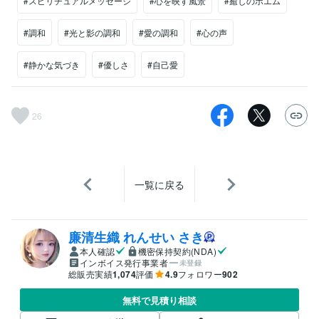
#スピリチュアルメッセージ
#心を映す風景
#癒しのポエム
#調和
#光と影の調和
#愛の調和
#心の声
#静かな気づき
#優しさ
#自己愛
26
一覧に戻る
廉清生織 れんせい さき
本人確認
機密保持契約(NDA)
インボイス発行事業者
未登録
総販売実績
1,074
評価
4.9
フォロワー
902
無料で見積り相談