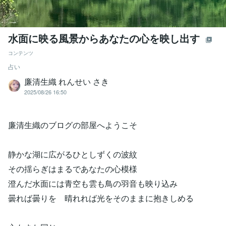
水面に映る風景からあなたの心を映し出す
コンテンツ
占い
廉清生織 れんせい さき
2025/08/26 16:50
廉清生織のブログの部屋へようこそ
静かな湖に広がるひとしずくの波紋
その揺らぎはまるであなたの心模様
澄んだ水面には青空も雲も鳥の羽音も映り込み
曇れば曇りを 晴れれば光をそのままに抱きしめる