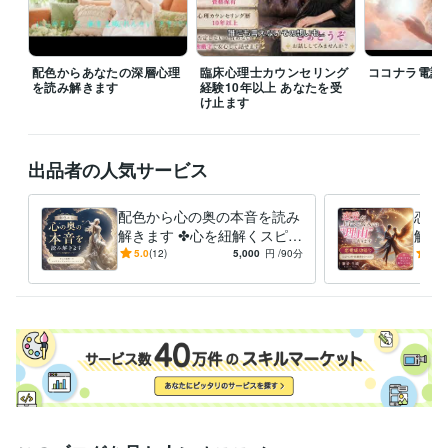
対応になることもありますが、事前にご相談いただければ、調整可能で
す

配色からあなたの深層心理
臨床心理士カウンセリング
ココナラ電話
他でも対面活動があるため、ご予約の重複を避けるためにも、事前にご
を読み解きます
経験10年以上 あなたを受
一報いただけると助かります

け止ます
フォローやお気に入り登録も大きな励みです

再訪の際にも見つけやすくなりますので、ぜひご活用くださいませ

出品者の人気サービス
優しく寄り添い

笑顔 輝く未来へ導きます

配色から心の奥の本音を読み
恋愛
解きます ✤心を紐解くスピリ
解く
スピリチュアル占い師

チュアルカラーセッション✤
掛け
5.0
(12)
5,000
円
/90分
5.0
廉清 生織 れんせい さき
げ方
す✤
経験職種
建築・土木・施工管理 / 製図・CADオペレーター
経験年数 : 4年
建築・土木・施工管理 / 設計監理
経験年数 : 12年
ライフスタイル・その他 / 占い師
経験年数 : 20年
ライフスタイル・その他 / 講師・インストラクター
経験年数 : 4年
ライフスタイル・その他 / カウンセラー・コーチ
経験年数 : 5年
受賞歴