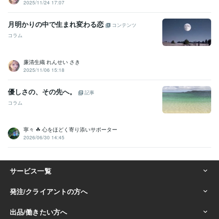
得意分野
2025/11/24 17:07
占い
タロット・オラクルカード占い
霊視霊感スピリチュアル占い
手相占い・ホクロ占い・数秘・姓名判断
月明かりの中で生まれ変わる恋
コンテンツ
恋愛 結婚 子育て
不安 相談
悩み
人間関係
手相鑑定
姓名判断
コラム
あの人の気持ち
悩み相談・カウンセリング
臨床心理士
カラー心理学
恋愛・人間関係
DV被害の相談
複雑恋愛
hsp
廉清生織 れんせい さき
2025/11/06 15:18
学歴
東京都立大学
1989年3月 ~ 1993年2月
ICS カレッジオブアーツ
1990年3月 ~ 1993年2月
優しさの、その先へ。
記事
コラム
語学力
英語
日常会話レベル
寧々 ☘ 心をほどく寄り添いサポーター
2026/06/30 14:45