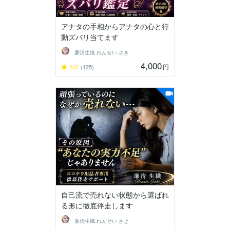
アナタの手相からアナタの心と行
動ズバリ当てます
廉清生織 れんせい さき
4,000
5.0
円
(125)
自己流で売れない状態から選ばれ
る形に徹底伴走します
廉清生織 れんせい さき