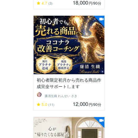
18,000
4.7
円
/90分
(3)
初心者限定初月から売れる商品作
成完全サポートします
廉清生織 れんせい さき
12,000
5.0
円
/90分
(11)