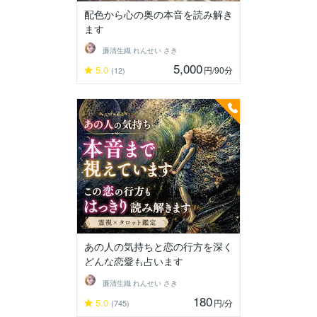
配色から心の奥の本音を読み解き
ます
廉清生織 れんせい さき
5,000
5.0
円
/90分
(12)
あの人の気持ちと恋の行方を深く
どんな恋愛も占います
廉清生織 れんせい さき
180
5.0
円
/分
(745)