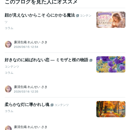
私の子育て 命懸けの波乱続く出産記
マニュアル通りに行かない子育
このブログを見た人にオススメ
ての楽しみ方
読売新聞主催  読売写真大賞 特別審査員賞受賞
ココナ
ラブログ～廉清 生織のブログの部屋へようこそ～
顔が見えないからこそ 心にかかる魔法
コンテン
ツ
資格・検定
オラクル認定コンサルタント
取得年 : 2001年
コラム
風水アドバイザー
取得年 : 2014年
手相鑑定士
取得年 : 2001年
廉清生織 れんせい さき
スピリチュアルタロット士
取得年 : 2001年
2026/06/15 12:54
姓名判断鑑定士
取得年 : 2002年
インテリアコーディネーター
取得年 : 1989年
好きなのに結ばれない恋 ― ミモザと桜の物語
1級建築士
取得年 : 1998年
コンテンツ
行動心理士
取得年 : 1997年
コラム
臨床心理士
取得年 : 1997年
カラーコーディネーター
取得年 : 1995年
パーソナルカラーアナリスト
取得年 : 1996年
廉清生織 れんせい さき
建築CAD検定試験
取得年 : 1995年
2026/03/16 12:35
ビジネス・クリエイティブツール
柔らかな灯に導かれし魂
コンテンツ
Excel:30年
Word:30年
AutoCAD:30年
Adobe Illustrator:30年
コラム
Adobe Photoshop:4年
GIMP:2年
CapCut:0年
Canva:1年
SketchUp:1年
Shade:2年
Jw_cad:6年
SOLIDWORKS:1年
廉清生織 れんせい さき