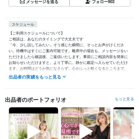
メッセージを送る
フォロー
902
スケジュール
【ご利用スケジュールについて】

ご相談は、あなたのタイミングで大丈夫です

「今、少し話してみたい」そう感じた瞬間に、そっとお声がけくださ
い。待機中はすぐにご案内可能です。離席中の場合も、メッセージをい
ただけましたら確認後、ご返信いたします。事前にご相談内容を簡単に
お知らせいただけますと、より丁寧に、静かに鑑定へ入らせていただけ
ます。お時間はどうか気になさらず。心がふっと軽くなるところまで、
必要な占術を用いて誠実にお届けいたします。もし行き違いやご不明点
出品者の実績をもっと見る
がございましたら、評価の前にお知らせいただけますと幸いです。真心
を込めて向き合わせていただきます

【24時間対応メニュー】

出品者のポートフォリオ
もっと見る
コーチング

手相鑑定・姓名判断

恋愛成就のお部屋づくり 

開運 爆上げ法  など

お急ぎの方や夜間早朝をご希望の方はぜひご検討ください。ご希望の日
時がある場合は、メッセージにてお知らせください。日によっては変則