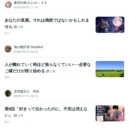
廉清生織 れんせい さき
手相鑑定士
取得年 : 2001年
2025/08/22 11:15
スピリチュアルタロット士
取得年 : 2001年
姓名判断鑑定士
取得年 : 2002年
あなたの直感。それは偶然ではないかもしれま
インテリアコーディネーター
取得年 : 1989年
せん
記事
1級建築士
取得年 : 1998年
占い
行動心理士
取得年 : 1997年
臨床心理士
取得年 : 1997年
カラーコーディネーター
取得年 : 1995年
魂の翻訳者 RayMind
パーソナルカラーアナリスト
取得年 : 1996年
2026/08/04 22:20
建築CAD検定試験
取得年 : 1995年
人が離れていく時ほど焦らなくていい──必要な
ビジネス・クリエイティブツール
ご縁だけが残り始める
記事
Excel:30年
Word:30年
AutoCAD:30年
Adobe Illustrator:30年
学び
Adobe Photoshop:4年
GIMP:2年
CapCut:0年
Canva:1年
SketchUp:1年
Shade:2年
Jw_cad:6年
SOLIDWORKS:1年
霊視鑑定士 神凪
得意分野
2026/07/16 23:10
占い
タロット・オラクルカード占い
霊視霊感スピリチュアル占い
手相占い・ホクロ占い・数秘・姓名判断
第9話「好きって伝わったのに、不安は消えな
恋愛 結婚 子育て
不安 相談
悩み
人間関係
手相鑑定
姓名判断
い」
記事
あの人の気持ち
悩み相談・カウンセリング
臨床心理士
カラー心理学
占い
恋愛・人間関係
DV被害の相談
複雑恋愛
hsp