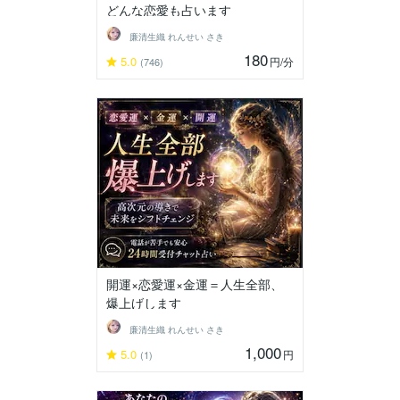
どんな恋愛も占います
廉清生織 れんせい さき
180
5.0
円
/分
(746)
開運×恋愛運×金運＝人生全部、
爆上げします
廉清生織 れんせい さき
1,000
5.0
円
(1)