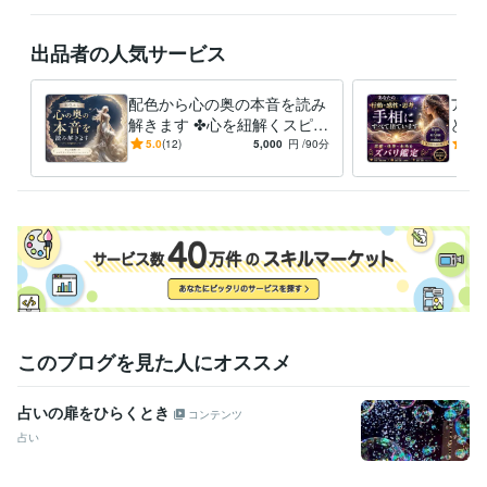
フォローやお気に入り登録も大きな励みです

再訪の際にも見つけやすくなりますので、ぜひご活用くださいませ

出品者の人気サービス
優しく寄り添い

笑顔 輝く未来へ導きます

配色から心の奥の本音を読み
アナ
解きます ✤心を紐解くスピリ
と行
スピリチュアル占い師

チュアルカラーセッション✤
術・
5.0
(12)
5,000
円
/90分
5.0
廉清 生織 れんせい さき
運勢
✤
経験職種
建築・土木・施工管理 / 製図・CADオペレーター
経験年数 : 4年
建築・土木・施工管理 / 設計監理
経験年数 : 12年
ライフスタイル・その他 / 占い師
経験年数 : 20年
ライフスタイル・その他 / 講師・インストラクター
経験年数 : 4年
ライフスタイル・その他 / カウンセラー・コーチ
経験年数 : 5年
受賞歴
私の子育て 命懸けの波乱続く出産記
マニュアル通りに行かない子育
このブログを見た人にオススメ
ての楽しみ方
読売新聞主催  読売写真大賞 特別審査員賞受賞
ココナ
ラブログ～廉清 生織のブログの部屋へようこそ～
占いの扉をひらくとき
コンテンツ
占い
資格・検定
オラクル認定コンサルタント
取得年 : 2001年
風水アドバイザー
取得年 : 2014年