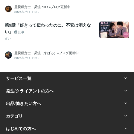
霊視鑑定士 昴流PRO ※ブログ更新中
学歴
2026/07/11 11:10
東京都立大学
1989年3月 ~ 1993年2月
ICS カレッジオブアーツ
1990年3月 ~ 1993年2月
第9話「好きって伝わったのに、不安は消えな
語学力
い」
記事
英語
日常会話レベル
占い
霊視鑑定士 昴流（すばる）※ブログ更新中
2026/07/11 11:10