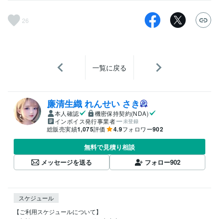
26
一覧に戻る
廉清生織 れんせい さき
本人確認
機密保持契約(NDA)
インボイス発行事業者
未登録
総販売実績
1,075
評価
4.9
フォロワー
902
無料で見積り相談
メッセージを送る
フォロー
902
スケジュール
【ご利用スケジュールについて】
