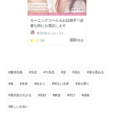
モーニングコール＆お話相手♡必
要な時にお電話します
廉清生織 れんせい さき
300
5.0
円
/分
(36)
#廉清生織
#失恋
#大失恋
#波
#流れ
#身を委ねる
#魂
#未来
#始まり
#明るい未来
#扉が開く
#選択肢が広がる
#笑顔
#解放
#学び
#経験
#新しい出会い