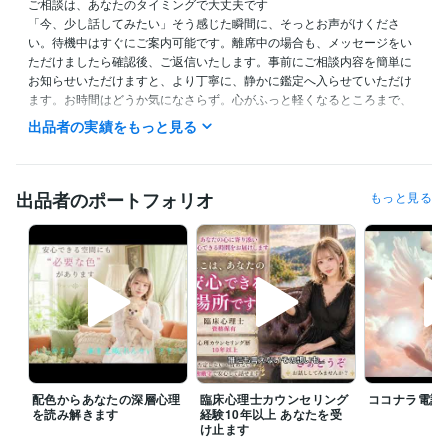
ご相談は、あなたのタイミングで大丈夫です

「今、少し話してみたい」そう感じた瞬間に、そっとお声がけくださ
い。待機中はすぐにご案内可能です。離席中の場合も、メッセージをい
ただけましたら確認後、ご返信いたします。事前にご相談内容を簡単に
お知らせいただけますと、より丁寧に、静かに鑑定へ入らせていただけ
ます。お時間はどうか気になさらず。心がふっと軽くなるところまで、
必要な占術を用いて誠実にお届けいたします。もし行き違いやご不明点
出品者の実績をもっと見る
がございましたら、評価の前にお知らせいただけますと幸いです。真心
を込めて向き合わせていただきます

【24時間対応メニュー】

出品者のポートフォリオ
もっと見る
コーチング

手相鑑定・姓名判断

恋愛成就のお部屋づくり 

開運 爆上げ法  など

お急ぎの方や夜間早朝をご希望の方はぜひご検討ください。ご希望の日
時がある場合は、メッセージにてお知らせください。日によっては変則
対応になることもありますが、事前にご相談いただければ、調整可能で
す

配色からあなたの深層心理
臨床心理士カウンセリング
ココナラ電話
他でも対面活動があるため、ご予約の重複を避けるためにも、事前にご
を読み解きます
経験10年以上 あなたを受
一報いただけると助かります

け止ます