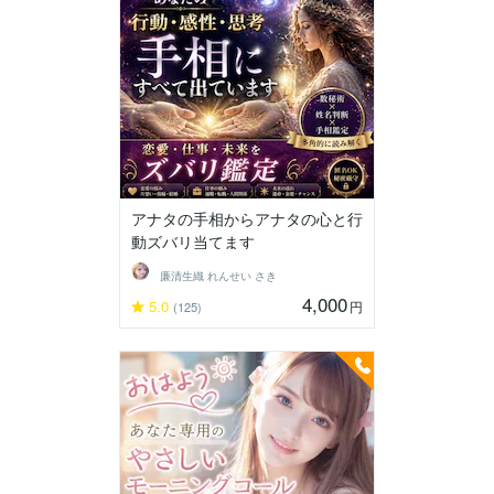
アナタの手相からアナタの心と行
動ズバリ当てます
廉清生織 れんせい さき
4,000
5.0
円
(125)