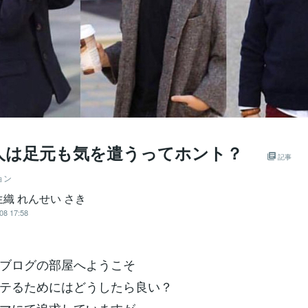
人は足元も気を遣うってホント？
記事
ョン
織 れんせい さき
08 17:58
ブログの部屋へようこそ
テるためにはどうしたら良い？