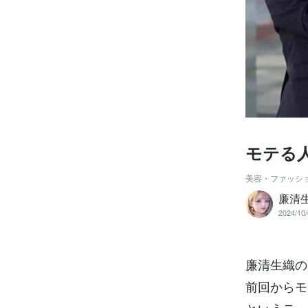
モテる
美容・ファッシ
廉清生
2024/10/
廉清生織の
前回からモ