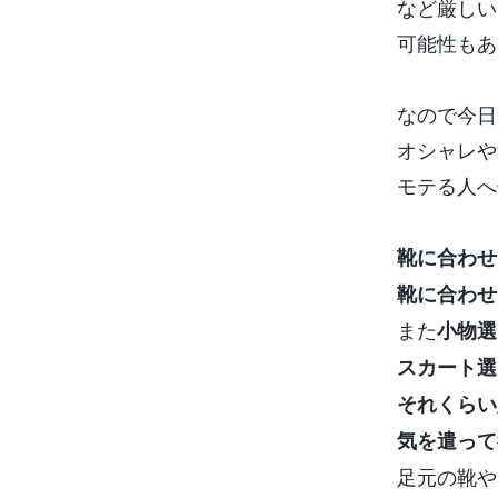
など厳しい
可能性もあ
なので今日
オシャレや
モテる人へ
靴に合わせ
靴に合わせ
また
小物選
スカート選
それくらい
気を遣って
足元の靴や