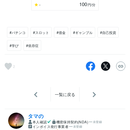
100
-
円
/分
#パチンコ
#スロット
#借金
#ギャンブル
#自己投資
#学び
#依存症
2
一覧に戻る
タマの
本人確認
機密保持契約(NDA)
未登録
インボイス発行事業者
未登録