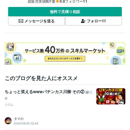
総販売実績
0
評価
0.0
フォロワー
11
無料で見積り相談
メッセージを送る
フォロー
11
このブログを見た人にオススメ
ちょっと笑えるwwwパチンカス川柳 その②
記
事
コラム
タマの
2025/09/05 02:45