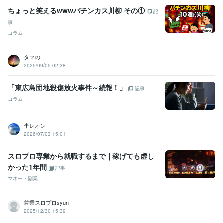
ちょっと笑えるwwwパチンカス川柳 その①
記
事
コラム
タマの
2025/09/05 02:38
「東広島団地殺傷放火事件～続報！」
記事
コラム
李レオン
2026/07/03 15:01
スロプロ専業から就職するまで｜稼げても虚し
かった1年間
記事
マネー・副業
兼業スロプロsyun
2025/12/30 15:39