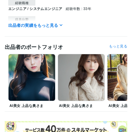
経験職種
エンジニア / システムエンジニア
経験年数 : 33年
得意分野
出品者の実績をもっと見る
IT相談・システム開発
ＡＩ画像生成、編集・加工
出品者のポートフォリオ
もっと見る
AI美女 上品な奥さま
AI美女 上品な奥さま
AI美女 上品