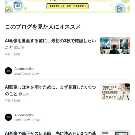
このブログを見た人にオススメ
AI画像を量産する前に、最初の3枚で確認したい
こと
記事
写真・動画
AI connection
2026/06/30 00:04
AI画像っぽさを消すために、まず見直したい3つ
のこと
記事
写真・動画
AI connection
2026/06/21 06:50
AI画像の修正がズレる時、先に決めたい3つの基