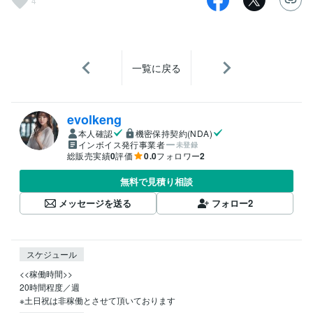
4
一覧に戻る
evolkeng
本人確認
機密保持契約(NDA)
インボイス発行事業者
未登録
総販売実績
0
評価
0.0
フォロワー
2
無料で見積り相談
メッセージを送る
フォロー
2
スケジュール
<<稼働時間>>

20時間程度／週

※土日祝は非稼働とさせて頂いております