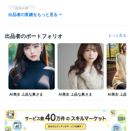
得意分野
出品者の実績をもっと見る
IT相談・システム開発
ＡＩ画像生成、編集・加工
出品者のポートフォリオ
もっと見る
AI美女 上品な奥さま
AI美女 上品な奥さま
AI美女 上品