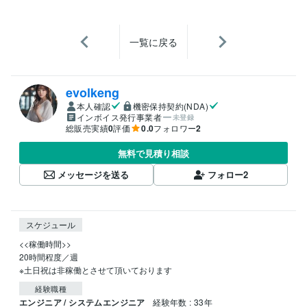
一覧に戻る
evolkeng
本人確認
機密保持契約(NDA)
インボイス発行事業者
未登録
総販売実績
0
評価
0.0
フォロワー
2
無料で見積り相談
メッセージを送る
フォロー
2
スケジュール
<<稼働時間>>

20時間程度／週

※土日祝は非稼働とさせて頂いております
経験職種
エンジニア / システムエンジニア
経験年数 : 33年