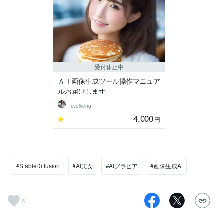
受付休止中
ＡＩ画像生成ツール操作マニュア
ルお届けします
evolkeng
4,000
-
円
#StableDiffusion
#AI美女
#AIグラビア
#画像生成AI
5