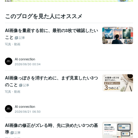
このブログを見た人にオススメ
AI画像を量産する前に、最初の3枚で確認したい
こと
記事
写真・動画
AI connection
2026/06/30 00:04
AI画像っぽさを消すために、まず見直したい3つ
のこと
記事
写真・動画
AI connection
2026/06/21 06:50
AI画像の修正がズレる時、先に決めたい3つの基
準
記事