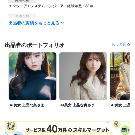
エンジニア / システムエンジニア
経験年数 : 33年
得意分野
出品者の実績をもっと見る
IT相談・システム開発
ＡＩ画像生成、編集・加工
出品者のポートフォリオ
もっと見る
AI美女 上品な奥さま
AI美女 上品な奥さま
AI美女 上品