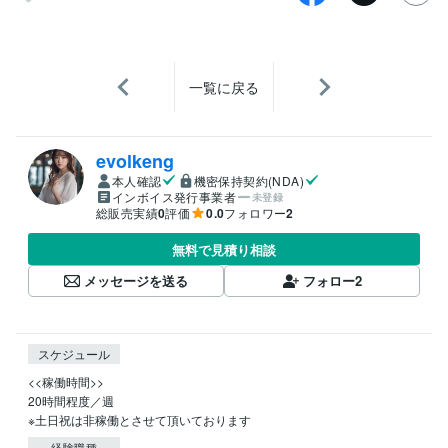
一覧に戻る
evolkeng
本人確認
機密保持契約(NDA)
インボイス発行事業者
未登録
総販売実績
0
評価
0.0
フォロワー
2
無料で見積り相談
メッセージを送る
フォロー
2
スケジュール
<<稼働時間>>

20時間程度／週

※土日祝は非稼働とさせて頂いております
経験職種