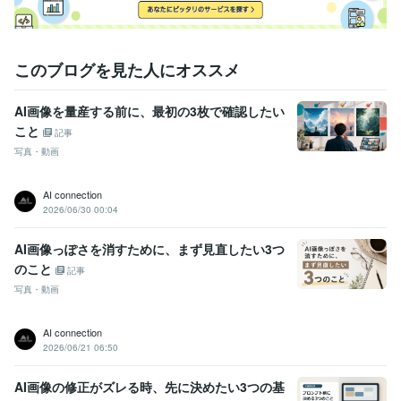
このブログを見た人にオススメ
AI画像を量産する前に、最初の3枚で確認したい
こと
記事
写真・動画
AI connection
2026/06/30 00:04
AI画像っぽさを消すために、まず見直したい3つ
のこと
記事
写真・動画
AI connection
2026/06/21 06:50
AI画像の修正がズレる時、先に決めたい3つの基