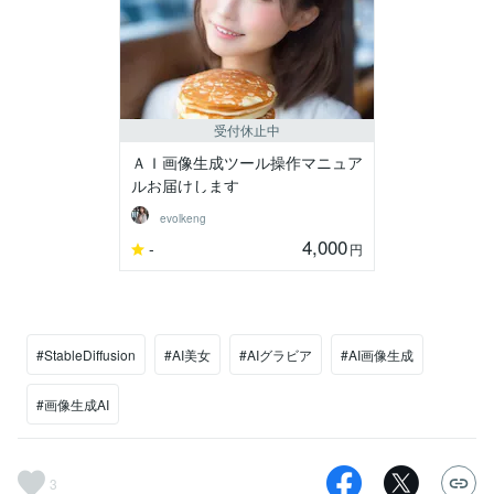
受付休止中
ＡＩ画像生成ツール操作マニュア
ルお届けします
evolkeng
4,000
-
円
#StableDiffusion
#AI美女
#AIグラビア
#AI画像生成
#画像生成AI
3