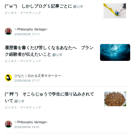
資格・検定
(*´ω`*) しかしブログ１記事ごとに
記事
経営労務コンサルタント
取得年 : 2017年
ビジネス・マーケティング
メンタルヘルスマネジメント検定
取得年 : 2020年
ビジネスコンプライアンス検定
取得年 : 2021年
ビジネス実務マナー検定（実務検定）
取得年 : 2022年
✨Philosophy Vantage✨
ビジネス能力検定（B検）
取得年 : 2021年
2026/08/06 17:11
情報システム・コンサルタント
取得年 : 2018年
履歴書を書くたび苦しくなるあなたへ ブラン
プログラミング言語・フレームワーク
ク経験者が伝えたいこと
Google Apps Script:3年
HTML:3年
Java:3年
JavaScript:3年
Python:3年
記事
CSS:3年
ビジネス・マーケティング
ビジネス・クリエイティブツール
ひなた｜伝わる文章サポーター
Excel:23年
Google サイト:6年
Google スプレッドシート:9年
2026/08/06 17:17
Google スライド:9年
Google ドキュメント:9年
PowerPoint:23年
Word:23年
弥生会計:4年
Google Analytics:4年
(*´艸`*) そこらじゅうで学生に張り込みされて
Google Search Console:4年
ChatGPT:4年
DALL-E:3年
Filmora:3年
いて
CapCut:4年
Adobe Illustrator:3年
Canva:5年
freee:4年
記事
Adobe Analytics:4年
Adobe Photoshop:4年
Lightroom:3年
ビジネス・マーケティング
その他ツール
✨Philosophy Vantage✨
コンサルタント（建設・補償・経営・営業・事業再生）:19年
2026/08/06 16:01
マーケティング（マス・ダイレクト・インバウンド）:19年