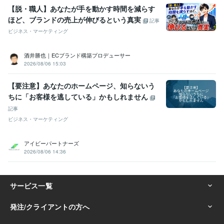
SNSマーケティング（X・YouTube・ラジオ）:4年
【脱・職人】あなたが手を動かす時間を減らす
ほど、ブランドの売上が伸びるという真実
得意分野
記事
集客・マーケティング相談
『マーケティング』を武器にしたコンサ
ビジネス・マーケティング
ル
ココナラ攻略コンテンツ|スーパーノウハウ
ココナラ攻略コンテン
ツ（秘伝の書）
文章添削コンサル
画像作成コンサル
ビデオチャッ
酒井勝也｜ECブランド構築プロデューサー
トコンサル
３日コンサル
電話コンサル
コストをかけずにココナラ
2026/08/06 15:03
のレベルアップ
ノウハウ
副業
実績
相談
ジャンル
コンサル
ココナラ
【要注意】あなたのホームページ、知らないう
マーケティング
SEO
ココナラのコンサル
ちに「お客様を逃している」かもしれません
資産運用・副業の相談
毎月６桁収益継続中の副業を伝授
初心者
副業
お金の稼ぎ方
ブログ
ジャンル
収益化
オリジナル
記事
アイディア
差別化
オンリーワン
ビジネス・マーケティング
語学力
英語
日常会話レベル
アイビーパートナーズ
2026/08/06 14:36