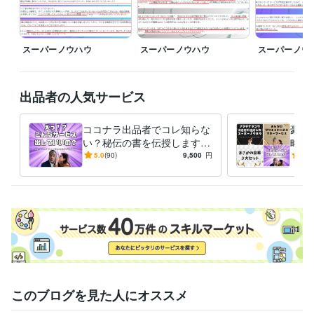
✅事前メッセージでの日程調整必須

どのサービスも、活動時間外だとしても最大限の対応をさせていただき
スーパーノウハウ
スーパーノウハウ
スーパーノウ
ます！
経験職種
Webサービス・制作 / Webコンテンツ企画・編集
経験年数 : 4年
出品者の人気サービス
マーケティング / コンテンツマーケティング・SEO
経験年数 : 16年
マーケティング / 商品企画・開発
経験年数 : 4年
コンサルタント / 経営コンサルタント
経験年数 : 19年
ココナラ出品者でコレ知らな
豪華
ライフスタイル・その他 / イベント司会
経験年数 : 4年
い？秘伝の書を伝授します
略セ
【売上10件ごとに値上げ】㊙️
【売
5.0
(90)
9,500
円
5.0
受賞歴
評価オール5の秘伝の書❗
コナ
開始２週間でプラチナランク達成　2023/12/13デビュー
開始２カ月
け！
で『販売数１１０件、売上４０万』達成
開始3ヶ月で『販売数150
件、売上70万』達成
開始４ヶ月で『販売数200件』達成 　売上額は
今後は非公開
単月売上100件＆評価オール5獲得
開始５ヶ月で『販
売数300件』達成 
開始6ヶ月で『販売数350件』達成 
開始7ヶ月で
『販売数390件』達成
開始8ヶ月で『販売数430件』達成
開始9ヶ月
で『販売数470件』達成
開始10ヶ月で『販売数500件』達成
開始11
ヶ月で『販売数520件』達成
開始12ヶ月で『販売数570件』達成
１
年間のココナラ活動休止
ココナラ活動再開
このブログを見た人にオススメ