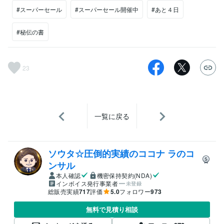
#スーパーセール
#スーパーセール開催中
#あと４日
#秘伝の書
23
一覧に戻る
ソウタ☆圧倒的実績のココナ ラのコ
ンサル
本人確認
機密保持契約(NDA)
インボイス発行事業者
未登録
総販売実績
717
評価
5.0
フォロワー
973
無料で見積り相談