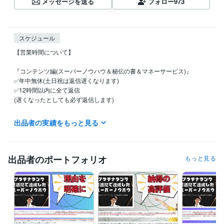
メッセージを送る
フォロー
973
スケジュール
【営業時間について】

『コンテンツ編(スーパーノウハウ＆秘伝の書＆マネーサービス)』

✅年中無休(土日祝は返信遅くなります)

✅12時間以内に全て返信

(遅くなったとしても必ず返信します)

※活動時間は主に9:00～20:00

出品者の実績をもっと見る
(20:00以降のお問い合わせに関しては翌朝の返答となります)

『文章添削、画像作成、3日コンサル、ワンポイントアドバイス』

✅基本的に作業は平日のみ(土日祝は返信遅くなります)

出品者のポートフォリオ
もっと見る
✅12時間以内に全て返信

(遅くなったとしても必ず返信します)

※活動時間は主に9:00～20:00

(20:00以降のお問い合わせに関しては翌朝の返答となります)

『電話相談編』

✅完全予約制
