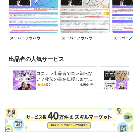
『電話相談編』

✅完全予約制

✅事前メッセージでの日程調整必須

どのサービスも、活動時間外だとしても最大限の対応をさせていただき
スーパーノウハウ
スーパーノウハウ
スーパーノウ
ます！
経験職種
Webサービス・制作 / Webコンテンツ企画・編集
経験年数 : 4年
出品者の人気サービス
マーケティング / コンテンツマーケティング・SEO
経験年数 : 16年
マーケティング / 商品企画・開発
経験年数 : 4年
コンサルタント / 経営コンサルタント
経験年数 : 19年
ココナラ出品者でコレ知らな
豪華
ライフスタイル・その他 / イベント司会
経験年数 : 4年
い？秘伝の書を伝授します
略セ
【売上10件ごとに値上げ】㊙️
【売
5.0
(90)
9,500
円
5.0
受賞歴
評価オール5の秘伝の書❗
コナ
開始２週間でプラチナランク達成　2023/12/13デビュー
開始２カ月
け！
で『販売数１１０件、売上４０万』達成
開始3ヶ月で『販売数150
件、売上70万』達成
開始４ヶ月で『販売数200件』達成 　売上額は
今後は非公開
単月売上100件＆評価オール5獲得
開始５ヶ月で『販
売数300件』達成 
開始6ヶ月で『販売数350件』達成 
開始7ヶ月で
『販売数390件』達成
開始8ヶ月で『販売数430件』達成
開始9ヶ月
で『販売数470件』達成
開始10ヶ月で『販売数500件』達成
開始11