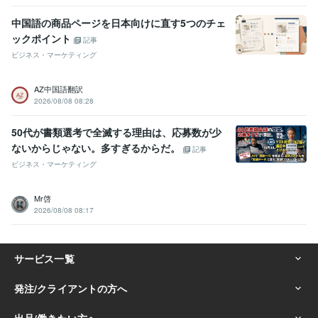
コンサルタント（建設・補償・経営・営業・事業再生）:19年
中国語の商品ページを日本向けに直す5つのチェ
マーケティング（マス・ダイレクト・インバウンド）:19年
ックポイント
SNSマーケティング（X・YouTube・ラジオ）:4年
記事
ビジネス・マーケティング
得意分野
集客・マーケティング相談
『マーケティング』を武器にしたコンサ
AZ中国語翻訳
ル
ココナラ攻略コンテンツ|スーパーノウハウ
ココナラ攻略コンテン
2026/08/08 08:28
ツ（秘伝の書）
文章添削コンサル
画像作成コンサル
ビデオチャッ
トコンサル
３日コンサル
電話コンサル
コストをかけずにココナラ
50代が書類選考で全滅する理由は、応募数が少
のレベルアップ
ないからじゃない。多すぎるからだ。
記事
ノウハウ
副業
実績
相談
ジャンル
コンサル
ココナラ
マーケティング
SEO
ココナラのコンサル
ビジネス・マーケティング
資産運用・副業の相談
毎月６桁収益継続中の副業を伝授
初心者
副業
お金の稼ぎ方
ブログ
ジャンル
収益化
オリジナル
Mr啓
アイディア
差別化
オンリーワン
2026/08/08 08:17
語学力
英語
日常会話レベル