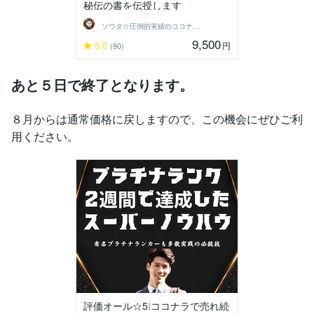
秘伝の書を伝授します
ソウタ☆圧倒的実績のココナ ラのコンサル
9,500
5.0
円
(90)
あと５日で終了となります。
８月からは通常価格に戻しますので、この機会にぜひご利
用ください。
評価オール☆5❕ココナラで売れ続