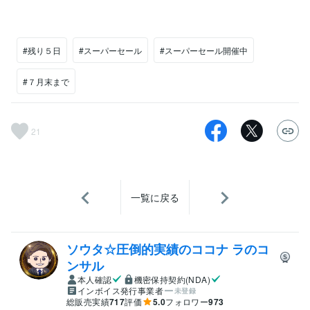
#残り５日
#スーパーセール
#スーパーセール開催中
#７月末まで
21
一覧に戻る
ソウタ☆圧倒的実績のココナ ラのコ
ンサル
本人確認
機密保持契約(NDA)
インボイス発行事業者
未登録
総販売実績
717
評価
5.0
フォロワー
973