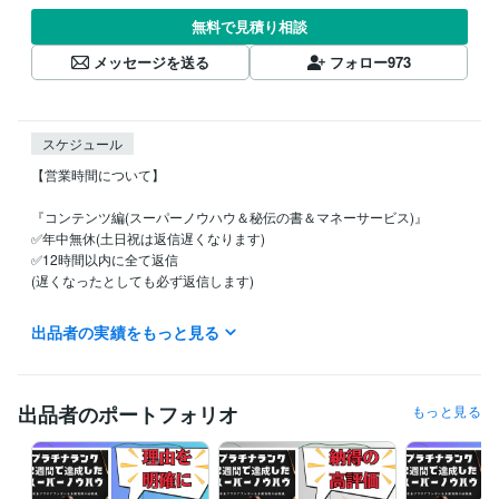
無料で見積り相談
メッセージを送る
フォロー
973
スケジュール
【営業時間について】

『コンテンツ編(スーパーノウハウ＆秘伝の書＆マネーサービス)』

✅年中無休(土日祝は返信遅くなります)

✅12時間以内に全て返信

(遅くなったとしても必ず返信します)

※活動時間は主に9:00～20:00

出品者の実績をもっと見る
(20:00以降のお問い合わせに関しては翌朝の返答となります)

『文章添削、画像作成、3日コンサル、ワンポイントアドバイス』

✅基本的に作業は平日のみ(土日祝は返信遅くなります)

出品者のポートフォリオ
もっと見る
✅12時間以内に全て返信

(遅くなったとしても必ず返信します)

※活動時間は主に9:00～20:00

(20:00以降のお問い合わせに関しては翌朝の返答となります)
