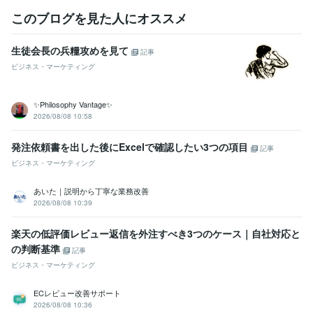
ヶ月で『販売数520件』達成
開始12ヶ月で『販売数570件』達成
１
年間のココナラ活動休止
ココナラ活動再開
このブログを見た人にオススメ
資格・検定
生徒会長の兵糧攻めを見て
記事
経営労務コンサルタント
取得年 : 2017年
ビジネス・マーケティング
メンタルヘルスマネジメント検定
取得年 : 2020年
ビジネスコンプライアンス検定
取得年 : 2021年
ビジネス実務マナー検定（実務検定）
取得年 : 2022年
✨Philosophy Vantage✨
ビジネス能力検定（B検）
取得年 : 2021年
2026/08/08 10:58
情報システム・コンサルタント
取得年 : 2018年
発注依頼書を出した後にExcelで確認したい3つの項目
記事
プログラミング言語・フレームワーク
Google Apps Script:3年
HTML:3年
Java:3年
JavaScript:3年
Python:3年
ビジネス・マーケティング
CSS:3年
あいた｜説明から丁寧な業務改善
ビジネス・クリエイティブツール
2026/08/08 10:39
Excel:23年
Google サイト:6年
Google スプレッドシート:9年
Google スライド:9年
Google ドキュメント:9年
PowerPoint:23年
楽天の低評価レビュー返信を外注すべき3つのケース｜自社対応と
Word:23年
弥生会計:4年
Google Analytics:4年
の判断基準
記事
Google Search Console:4年
ChatGPT:4年
DALL-E:3年
Filmora:3年
ビジネス・マーケティング
CapCut:4年
Adobe Illustrator:3年
Canva:5年
freee:4年
Adobe Analytics:4年
Adobe Photoshop:4年
Lightroom:3年
ECレビュー改善サポート
2026/08/08 10:36
その他ツール