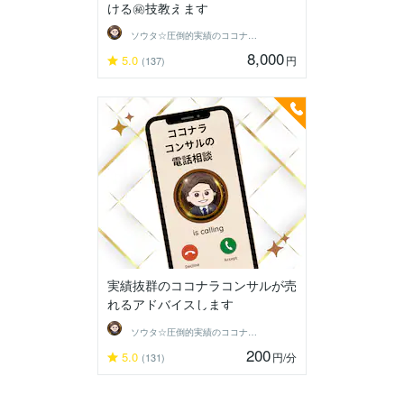
ける㊙️技教えます
ソウタ☆圧倒的実績のココナ ラのコンサル
8,000
5.0
円
(137)
実績抜群のココナラコンサルが売
れるアドバイスします
ソウタ☆圧倒的実績のココナ ラのコンサル
200
5.0
円
/分
(131)