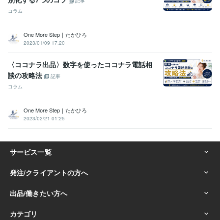
記事
ル
ココナラ攻略コンテンツ|スーパーノウハウ
ココナラ攻略コンテン
コラム
ツ（秘伝の書）
文章添削コンサル
画像作成コンサル
ビデオチャッ
トコンサル
３日コンサル
電話コンサル
コストをかけずにココナラ
One More Step｜たかひろ
のレベルアップ
2023/01/09 17:20
ノウハウ
副業
実績
相談
ジャンル
コンサル
ココナラ
マーケティング
SEO
ココナラのコンサル
〈ココナラ出品〉数字を使ったココナラ電話相
資産運用・副業の相談
毎月６桁収益継続中の副業を伝授
初心者
副業
お金の稼ぎ方
ブログ
ジャンル
収益化
オリジナル
談の攻略法
記事
アイディア
差別化
オンリーワン
コラム
語学力
英語
日常会話レベル
One More Step｜たかひろ
2023/02/21 01:25