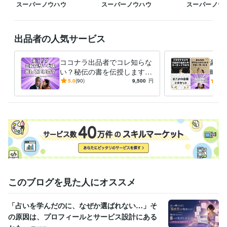
スーパーノウハウ
スーパーノウハウ
スーパーノウ
ます！
経験職種
Webサービス・制作 / Webコンテンツ企画・編集
経験年数 : 4年
出品者の人気サービス
マーケティング / コンテンツマーケティング・SEO
経験年数 : 16年
マーケティング / 商品企画・開発
経験年数 : 4年
コンサルタント / 経営コンサルタント
経験年数 : 19年
ココナラ出品者でコレ知らな
豪華
ライフスタイル・その他 / イベント司会
経験年数 : 4年
い？秘伝の書を伝授します
略セ
【売上10件ごとに値上げ】㊙️
【売
5.0
(90)
9,500
円
5.0
受賞歴
評価オール5の秘伝の書❗
コナ
開始２週間でプラチナランク達成　2023/12/13デビュー
開始２カ月
け！
で『販売数１１０件、売上４０万』達成
開始3ヶ月で『販売数150
件、売上70万』達成
開始４ヶ月で『販売数200件』達成 　売上額は
今後は非公開
単月売上100件＆評価オール5獲得
開始５ヶ月で『販
売数300件』達成 
開始6ヶ月で『販売数350件』達成 
開始7ヶ月で
『販売数390件』達成
開始8ヶ月で『販売数430件』達成
開始9ヶ月
で『販売数470件』達成
開始10ヶ月で『販売数500件』達成
開始11
ヶ月で『販売数520件』達成
開始12ヶ月で『販売数570件』達成
１
年間のココナラ活動休止
ココナラ活動再開
このブログを見た人にオススメ
資格・検定
「占いを学んだのに、なぜか選ばれない…」そ
経営労務コンサルタント
取得年 : 2017年
の原因は、プロフィールとサービス設計にある
メンタルヘルスマネジメント検定
取得年 : 2020年