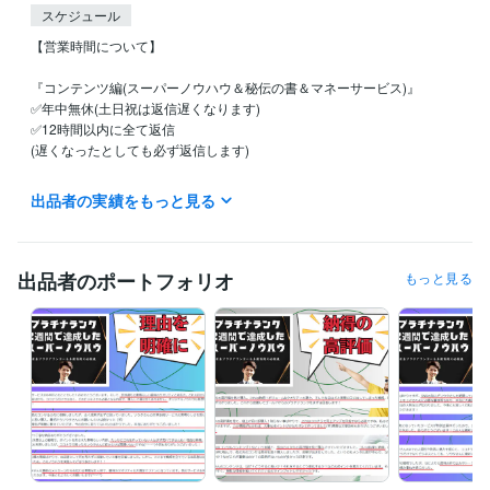
スケジュール
【営業時間について】

『コンテンツ編(スーパーノウハウ＆秘伝の書＆マネーサービス)』

✅年中無休(土日祝は返信遅くなります)

✅12時間以内に全て返信

(遅くなったとしても必ず返信します)

※活動時間は主に9:00～20:00

出品者の実績をもっと見る
(20:00以降のお問い合わせに関しては翌朝の返答となります)

『文章添削、画像作成、3日コンサル、ワンポイントアドバイス』

✅基本的に作業は平日のみ(土日祝は返信遅くなります)

出品者のポートフォリオ
もっと見る
✅12時間以内に全て返信

(遅くなったとしても必ず返信します)

※活動時間は主に9:00～20:00

(20:00以降のお問い合わせに関しては翌朝の返答となります)

『電話相談編』

✅完全予約制

✅事前メッセージでの日程調整必須

どのサービスも、活動時間外だとしても最大限の対応をさせていただき