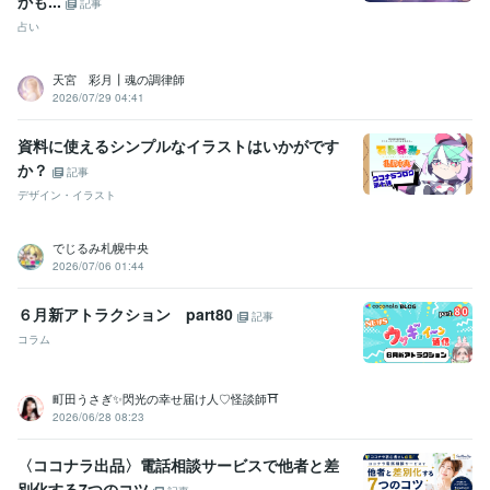
かも...
ビジネスコンプライアンス検定
取得年 : 2021年
記事
ビジネス実務マナー検定（実務検定）
取得年 : 2022年
占い
ビジネス能力検定（B検）
取得年 : 2021年
情報システム・コンサルタント
取得年 : 2018年
天宮 彩月┃魂の調律師
2026/07/29 04:41
プログラミング言語・フレームワーク
Google Apps Script:3年
HTML:3年
Java:3年
JavaScript:3年
Python:3年
資料に使えるシンプルなイラストはいかがです
CSS:3年
か？
記事
ビジネス・クリエイティブツール
デザイン・イラスト
Excel:23年
Google サイト:6年
Google スプレッドシート:9年
Google スライド:9年
Google ドキュメント:9年
PowerPoint:23年
でじるみ札幌中央
Word:23年
弥生会計:4年
Google Analytics:4年
2026/07/06 01:44
Google Search Console:4年
ChatGPT:4年
DALL-E:3年
Filmora:3年
CapCut:4年
Adobe Illustrator:3年
Canva:5年
freee:4年
６月新アトラクション part80
記事
Adobe Analytics:4年
Adobe Photoshop:4年
Lightroom:3年
コラム
その他ツール
コンサルタント（建設・補償・経営・営業・事業再生）:19年
町田うさぎ✨閃光の幸せ届け人♡怪談師⛩️
マーケティング（マス・ダイレクト・インバウンド）:19年
2026/06/28 08:23
SNSマーケティング（X・YouTube・ラジオ）:4年
〈ココナラ出品〉電話相談サービスで他者と差
得意分野
別化する7つのコツ
集客・マーケティング相談
『マーケティング』を武器にしたコンサ