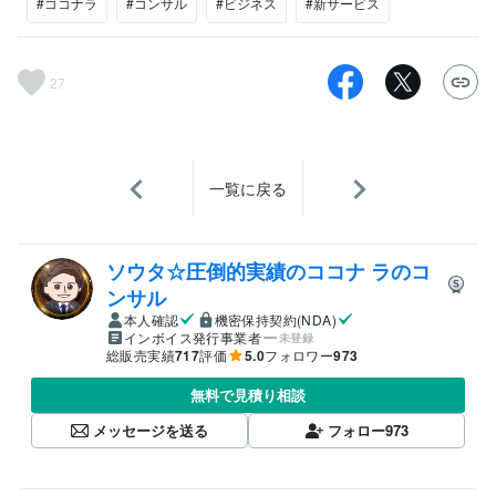
#ココナラ
#コンサル
#ビジネス
#新サービス
27
一覧に戻る
ソウタ☆圧倒的実績のココナ ラのコ
ンサル
本人確認
機密保持契約(NDA)
インボイス発行事業者
未登録
総販売実績
717
評価
5.0
フォロワー
973
無料で見積り相談
メッセージを送る
フォロー
973