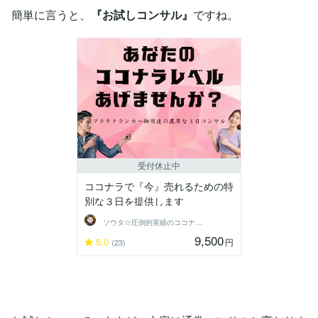
簡単に言うと、
『お試しコンサル』
ですね。
受付休止中
ココナラで『今』売れるための特
別な３日を提供します
ソウタ☆圧倒的実績のココナ ラのコンサル
9,500
5.0
円
(23)