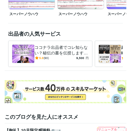
どのサービスも、活動時間外だとしても最大限の対応をさせていただき
スーパーノウハウ
スーパーノウハウ
スーパーノウ
ます！
経験職種
Webサービス・制作 / Webコンテンツ企画・編集
経験年数 : 4年
出品者の人気サービス
マーケティング / コンテンツマーケティング・SEO
経験年数 : 16年
マーケティング / 商品企画・開発
経験年数 : 4年
コンサルタント / 経営コンサルタント
経験年数 : 19年
ココナラ出品者でコレ知らな
豪華
ライフスタイル・その他 / イベント司会
経験年数 : 4年
い？秘伝の書を伝授します
略セ
【売上10件ごとに値上げ】㊙️
【売
5.0
(90)
9,500
円
5.0
受賞歴
評価オール5の秘伝の書❗
コナ
開始２週間でプラチナランク達成　2023/12/13デビュー
開始２カ月
け！
で『販売数１１０件、売上４０万』達成
開始3ヶ月で『販売数150
件、売上70万』達成
開始４ヶ月で『販売数200件』達成 　売上額は
今後は非公開
単月売上100件＆評価オール5獲得
開始５ヶ月で『販
売数300件』達成 
開始6ヶ月で『販売数350件』達成 
開始7ヶ月で
『販売数390件』達成
開始8ヶ月で『販売数430件』達成
開始9ヶ月
で『販売数470件』達成
開始10ヶ月で『販売数500件』達成
開始11
ヶ月で『販売数520件』達成
開始12ヶ月で『販売数570件』達成
１
年間のココナラ活動休止
ココナラ活動再開
このブログを見た人にオススメ
資格・検定
【御礼】10月限定感謝祭
記事