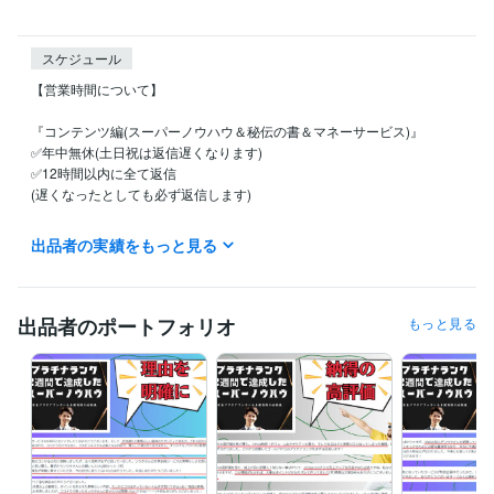
スケジュール
【営業時間について】

『コンテンツ編(スーパーノウハウ＆秘伝の書＆マネーサービス)』

✅年中無休(土日祝は返信遅くなります)

✅12時間以内に全て返信

(遅くなったとしても必ず返信します)

※活動時間は主に9:00～20:00

出品者の実績をもっと見る
(20:00以降のお問い合わせに関しては翌朝の返答となります)

『文章添削、画像作成、3日コンサル、ワンポイントアドバイス』

✅基本的に作業は平日のみ(土日祝は返信遅くなります)

出品者のポートフォリオ
もっと見る
✅12時間以内に全て返信

(遅くなったとしても必ず返信します)

※活動時間は主に9:00～20:00

(20:00以降のお問い合わせに関しては翌朝の返答となります)

『電話相談編』

✅完全予約制

✅事前メッセージでの日程調整必須
