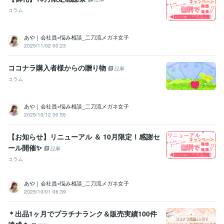
経営労務コンサルタント
取得年 : 2017年
コラム
メンタルヘルスマネジメント検定
取得年 : 2020年
ビジネスコンプライアンス検定
取得年 : 2021年
ビジネス実務マナー検定（実務検定）
取得年 : 2022年
あや｜会社員×悩み相談_二刀流メガネ女子
ビジネス能力検定（B検）
取得年 : 2021年
2025/11/02 00:23
情報システム・コンサルタント
取得年 : 2018年
ココナラ購入者様からの贈り物
記事
プログラミング言語・フレームワーク
Google Apps Script:3年
HTML:3年
Java:3年
JavaScript:3年
Python:3年
コラム
CSS:3年
あや｜会社員×悩み相談_二刀流メガネ女子
ビジネス・クリエイティブツール
2025/10/12 00:55
Excel:23年
Google サイト:6年
Google スプレッドシート:9年
Google スライド:9年
Google ドキュメント:9年
PowerPoint:23年
【お知らせ】リニューアル ＆ 10月限定！感謝セ
Word:23年
弥生会計:4年
Google Analytics:4年
ール開催✨
Google Search Console:4年
ChatGPT:4年
DALL-E:3年
Filmora:3年
記事
CapCut:4年
Adobe Illustrator:3年
Canva:5年
freee:4年
コラム
Adobe Analytics:4年
Adobe Photoshop:4年
Lightroom:3年
あや｜会社員×悩み相談_二刀流メガネ女子
その他ツール
2025/10/01 06:39
コンサルタント（建設・補償・経営・営業・事業再生）:19年
マーケティング（マス・ダイレクト・インバウンド）:19年
＊出品1ヶ月でプラチナランク＆販売実績100件
SNSマーケティング（X・YouTube・ラジオ）:4年