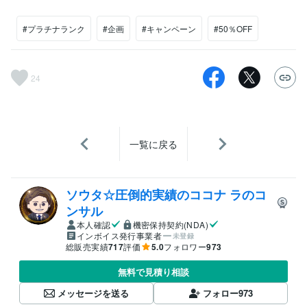
#プラチナランク
#企画
#キャンペーン
#50％OFF
24
一覧に戻る
ソウタ☆圧倒的実績のココナ ラのコ
ンサル
本人確認
機密保持契約(NDA)
インボイス発行事業者
未登録
総販売実績
717
評価
5.0
フォロワー
973
無料で見積り相談
メッセージを送る
フォロー
973