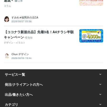
達成＊
記事
得意分野
コラム
集客・マーケティング相談
『マーケティング』を武器にしたコンサ
ル
ココナラ攻略コンテンツ|スーパーノウハウ
ココナラ攻略コンテン
すみれ✈️福岡弁の元CA
ツ（秘伝の書）
文章添削コンサル
画像作成コンサル
ビデオチャッ
2026/08/07 05:58
トコンサル
３日コンサル
電話コンサル
コストをかけずにココナラ
のレベルアップ
【ココナラ新規出品】先着3名！A4チラシ半額
ノウハウ
副業
実績
相談
ジャンル
コンサル
ココナラ
マーケティング
SEO
ココナラのコンサル
キャンペーン
告知
資産運用・副業の相談
毎月６桁収益継続中の副業を伝授
デザイン・イラスト
初心者
副業
お金の稼ぎ方
ブログ
ジャンル
収益化
オリジナル
アイディア
差別化
オンリーワン
Chun デザイン
語学力
2026/08/06 19:44
英語
日常会話レベル