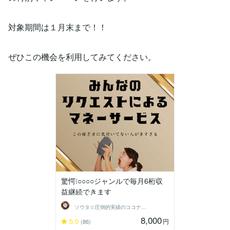
対象期間は１月末まで！！
ぜひこの機会を利用してみてください。
驚愕❕○○○○ジャンルで毎月6桁収
益継続できます
ソウタ☆圧倒的実績のココナ ラのコンサル
8,000
5.0
円
(86)