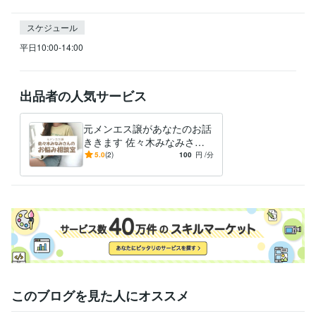
スケジュール
平日10:00-14:00
出品者の人気サービス
元メンエス譲があなたのお話
ききます 佐々木みなみさん
があなたの親友になります
5.0
(2)
100
円
/分
このブログを見た人にオススメ