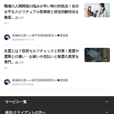
職場の人間関係の悩みが辛い時の対処法！自分
を守るスピリチュアル防衛術と状況別解決法を
徹底...
記事
占い
新施術公開→≪相手意識強制変化≫◆星桜龍
2026/08/01 07:10
生霊とは？症状セルフチェックと対策！悪霊や
霊障との違い・お祓いや厄払いと除霊の真実を
専門...
記事
占い
新施術公開→≪相手意識強制変化≫◆星桜龍
2026/07/25 03:58