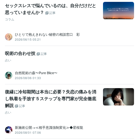
セックスレスで悩んでいるのは、自分だけだと
思っていませんか？
記事
コラム
ひとりで抱えきれない秘密の相談窓口 彩
2026/06/15 05:21
呪術の合わせ技
記事
占い
自然呪術の森〜Pure Blice〜
2026/08/06 01:33
復縁に冷却期間は本当に必要？失恋の痛みを消
し執着を手放す５ステップを専門家が完全徹底
解説
記事
占い
新施術公開→≪相手意識強制変化≫◆星桜龍
2026/08/01 07:06