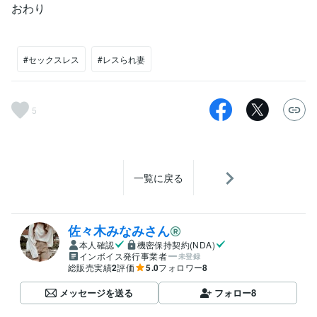
おわり
#セックスレス
#レスられ妻
5
一覧に戻る
佐々木みなみさん
本人確認
機密保持契約(NDA)
インボイス発行事業者
未登録
総販売実績
2
評価
5.0
フォロワー
8
メッセージを送る
フォロー
8