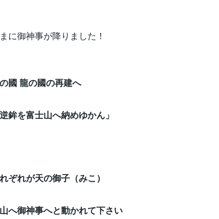
まに御神事が降りました！
 龍の國の再建へ
逆鉾を富士山へ納めゆかん」
れが天の御子（みこ）
山へ御神事へと動かれて下さい