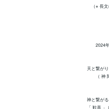
（※ 長文
2024年
天と繋がり
（ 神 降
神と繋がる
「 歓喜 