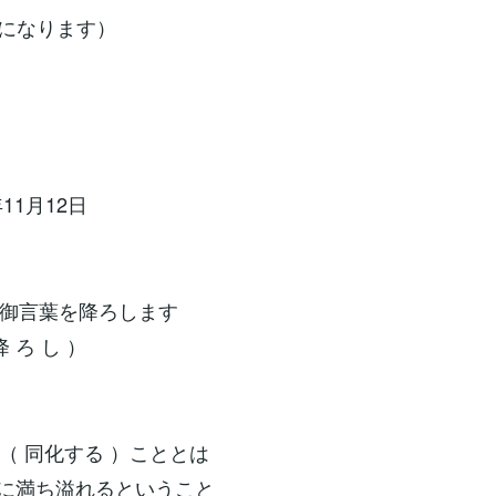
になります）
11月12日
御言葉を降ろします
 ろ し ）
（ 同化する ）こととは
」 に満ち溢れるということ