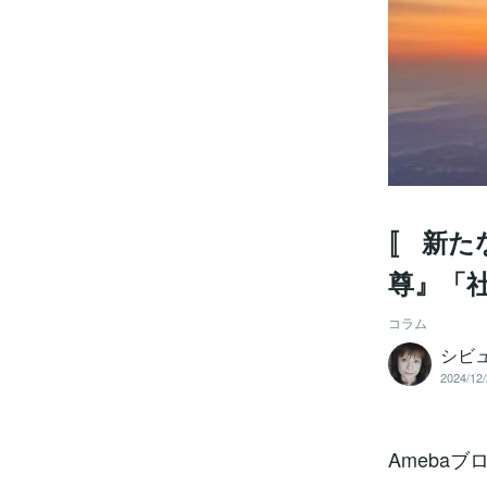
〚 新た
尊』「
コラム
シビ
2024/12/
Amebaブ