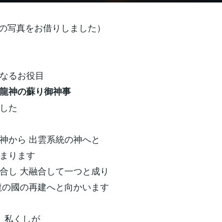
山の写真をお借りしました）
なるお役目
龍神の蘇り御神事
した
神から 出雲系統の神へと
まります
合し 大融合して一つと成り
龍の國の再建へと向かいます
と 私くしが