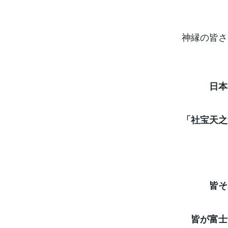
神縁の皆さ
日本の國
「社宝天之
皆それぞ
皆が富士