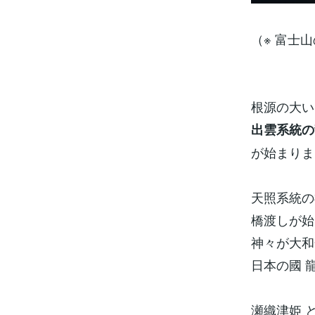
（※ 富士
根源の大い
出雲系統の
が始まりま
天照系統の
橋渡しが始
神々が大和
日本の國 
瀬織津姫 