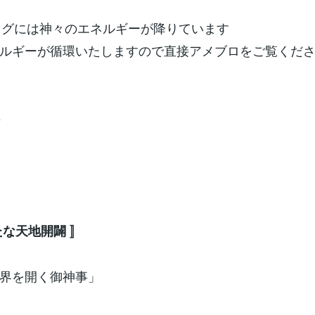
ブログには神々のエネルギーが降りています
ルギーが循環いたしますので直接アメブロをご覧くだ
5
な天地開闢 〛
を開く御神事」