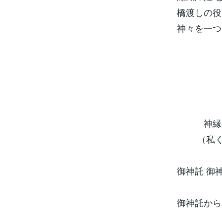
橋渡しの役
神々を一つ
♡ 
神縁の
（私く
御神託 御
御神託から