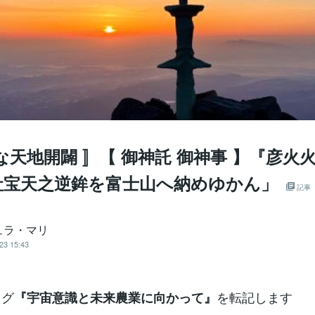
な天地開闢 〛【 御神託 御神事 】『彦火
社宝天之逆鉾を富士山へ納めゆかん」
記事
ュラ・マリ
23 15:43
ログ
を転記します
『宇宙意識と未来農業に向かって』