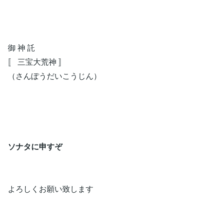
御 神 託
〚 三宝大荒神 〛
（さんぽうだいこうじん）
ソナタに申すぞ
よろしくお願い致します