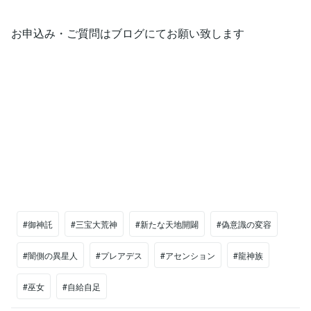
お申込み・ご質問はブログにてお願い致します
#御神託
#三宝大荒神
#新たな天地開闢
#偽意識の変容
#闇側の異星人
#プレアデス
#アセンション
#龍神族
#巫女
#自給自足