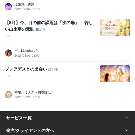
比媛慧・勇気
2026/08/04 06:15
【8月】今、目の前の課題は『次の扉』｜ 苦し
い出来事の意味
記事
占い
✧°｡ Lianshia ｡°✧
2026/08/03 08:57
プレアデスとの出会い
記事
占い
神耀ルミナス（初谷隆広）
2026/07/28 06:19