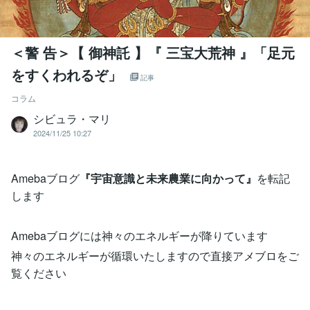
＜警 告＞【 御神託 】『 三宝大荒神 』「足元
をすくわれるぞ」
記事
コラム
シビュラ・マリ
2024/11/25 10:27
Amebaブログ
『宇宙意識と未来農業に向かって』
を転記
します
Amebaブログには神々のエネルギーが降りています
神々のエネルギーが循環いたしますので直接アメブロをご
覧ください