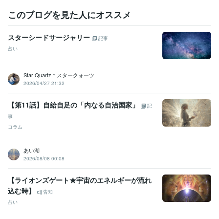
＊＊＊＊＊＊＊＊＊＊＊＊＊＊＊＊＊

このブログを見た人にオススメ
天命を受け　2020年11月より

未来農業の為に聖地へと移動となりました

スターシードサージャリー
記事
占い
詳しくはブログのプロフィールにて記載しております

御縁をいただけました皆様には心より感謝を統べます

Star Quartz＊スタークォーツ
購入頂いた後　ネット環境やPC環境故障・天災などの

2026/04/27 21:32
イレギュラーが発生した場合

【第11話】自給自足の「内なる自治国家」
「正式回答は　〇〇時頃のお届け予定になります」とご連絡致します
記
事
コラム
あい湖
2026/08/08 00:08
【ライオンズゲート★宇宙のエネルギーが流れ
込む時】
告知
占い