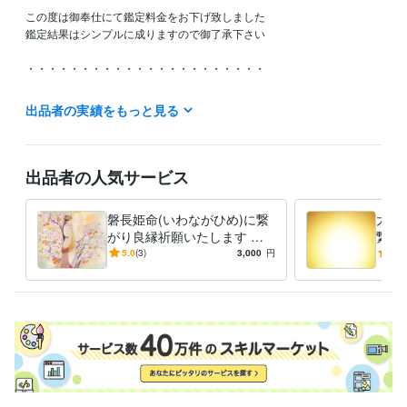
この度は御奉仕にて鑑定料金をお下げ致しました

鑑定結果はシンプルに成りますので御了承下さい

・・・・・・・・・・・・・・・・・・・・・・

新たな次元の世に向かい　大いなる力（宇宙の根源大神）より

出品者の実績をもっと見る
天命・御役目を受けまして御神事をさせていただいております

封印された古代の神  出雲族の神の結界を解除する御神事

神と社（やしろ）を復活させていく御神事　　

出品者の人気サービス
神と神を繋げていく御神事

神と人を繋げていく御神事

磐長姫命(いわながひめ)に繋
大い
がり良縁祈願いたします 神
繋が
2022年より本格的に御役目が始まりますので

と繋がる霊能者 龍神族の巫
神と
5.0
(3)
3,000
円
5.0
今後は自粛しながらの営業となります

女があなたの良縁を繋げます
巫女
ご迷惑をお掛け致しますが宜しくお願い致します

詳しくはブログにて記載しております

ブログにて　天より　神々より御神託を記載しておりますので

御覧いただけましたら幸いです

ブログ　→　宇宙意識と未来農業に向かって
