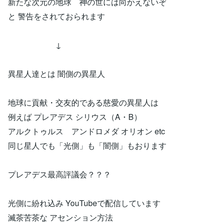
新たな次元の地球 神の世には向かえないぞ
と 警告をされておられます
↓
異星人達とは 闇側の異星人
地球に貢献・交友的である慈愛の異星人は
例えば プレアデス シリウス（A・B）
アルクトゥルス アンドロメダ オリオン etc
同じ星人でも「光側」も「闇側」もおります
プレアデス最高評議会？？？
光側に紛れ込み YouTubeで配信しています
滅茶苦茶な アセンション方法