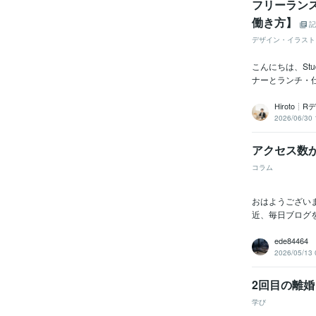
フリーラン
働き方】
記
デザイン・イラスト
こんにちは、St
ナーとランチ・仕
Hiroto
2026/06/30 
アクセス数
コラム
おはようござい
近、毎日ブログを
ede84464
2026/05/13 
2回目の離
学び