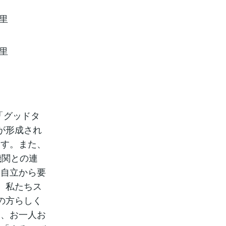
⾥
⾥
「グッドタ
が形成され
ます。また、
機関との連
は自立から要
。私たちス
の方らしく
え、お一人お