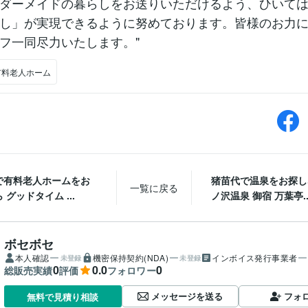
ダーメイドの暮らしをお送りいただけるよう、ひいて
し」が実現できるように努めております。皆様のお力
フ一同尽力いたします。"
有料老人ホーム
で有料老人ホームをお
猪苗代で温泉をお探し
一覧に戻る
 グッドタイム ...
ノ沢温泉 御宿 万葉亭..
ボセボセ
本人確認
機密保持契約(NDA)
インボイス発行事業者
未登録
未登録
0
0.0
0
総販売実績
評価
フォロワー
メッセージを送る
フォ
無料で見積り相談