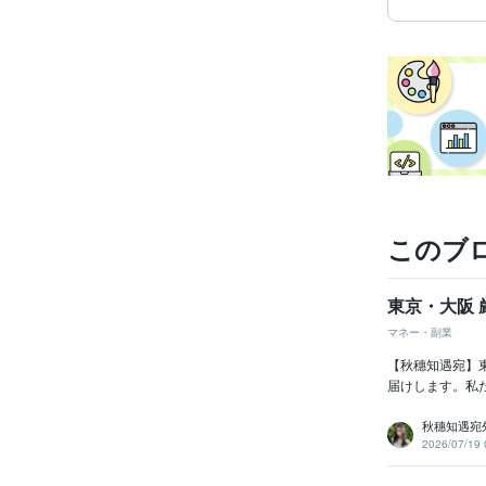
このブ
東京・大阪
マネー・副業
【秋穗知遇宛】
届けします。私
秋穗知遇宛
2026/07/19 