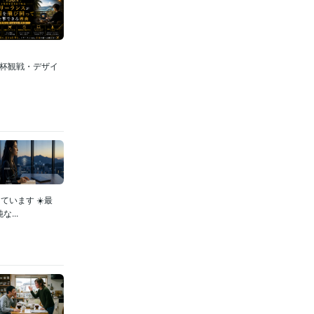
W杯観戦・デザイ
います ☀️最
...