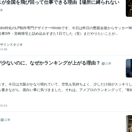
スが全国を飛び回って仕事できる理由【場所に縛られない
事
udio特化のLP制作専門デザイナーHirotoです。今日は昨日の懇親会後からサッカー
事3件・宮崎帰宅と詰め込みすぎた1日でした（笑）まだやりたいことが...
┊Rデザインスタジオ
14:59
が少ないのに、なぜかランキングが上がる理由？
記事
ます。今日は大阪がかなり晴れていて、空気も気持ちよく、少しだけ頭がスッキリして
書きながら、面白い事に気づきました。それは。アメブロのランキングって、“単純な
00:04
婚
記事