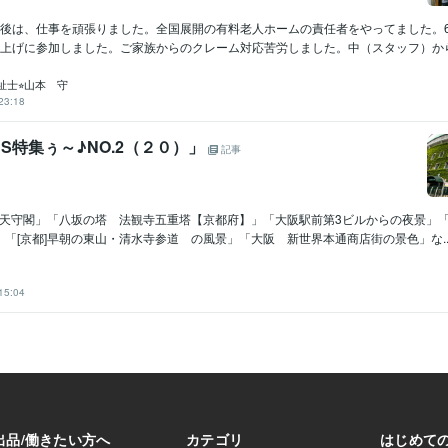
後は、仕事を頑張りました。全国展開の有料老人ホームの責任者をやってました。6
上げに参加しました。ご家族からのクレーム対応苦労しました。中（スタッフ）からも
士⭐︎山本 守
23:18
KIDS特集ぅ～♪NO.2（２０）」
記事
城 天守閣」「八坂の塔 法観寺五重塔【京都府】」「大阪駅前第3ビルからの夜景」
「[京都]早朝の東山・清水寺参道 の風景」「大阪 新世界本通商店街の景色」な..
15:04