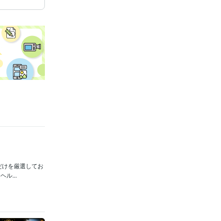
だけを厳選してお
...