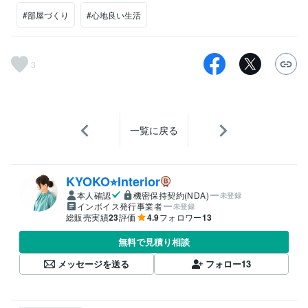
#部屋づくり
#心地良い生活
3
一覧に戻る
KYOKO⭐︎Interior
本人確認
機密保持契約(NDA)
未登録
インボイス発行事業者
未登録
総販売実績
23
評価
4.9
フォロワー
13
無料で見積り相談
メッセージを送る
フォロー
13