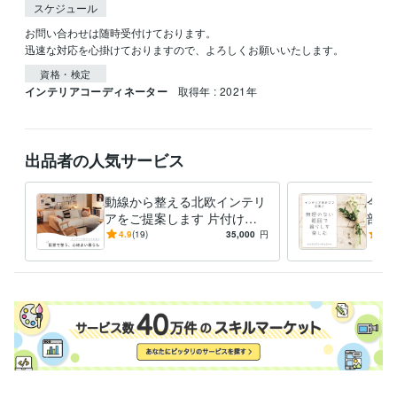
スケジュール
お問い合わせは随時受付けております。

迅速な対応を心掛けておりますので、よろしくお願いいたします。
資格・検定
インテリアコーディネーター
取得年 : 2021年
出品者の人気サービス
動線から整える北欧インテリ
今あ
アをご提案します 片付けや
部屋
すく、家族がくつろげる部屋
少な
4.9
(19)
35,000
円
5.0
へ｜2ヶ月間サポート付き
る⭐︎