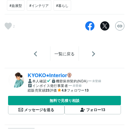
#血液型
#インテリア
#暮らし
2
一覧に戻る
KYOKO⭐︎Interior
本人確認
機密保持契約(NDA)
未登録
インボイス発行事業者
未登録
総販売実績
23
評価
4.9
フォロワー
13
無料で見積り相談
メッセージを送る
フォロー
13