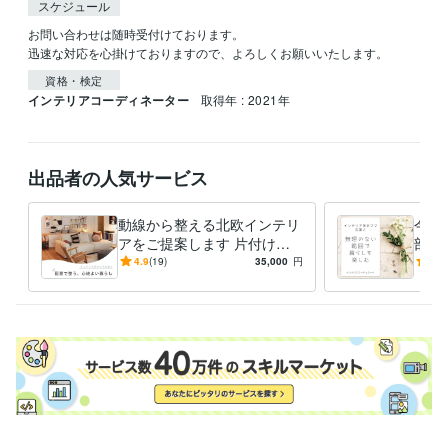
スケジュール
お問い合わせは随時受付けております。

迅速な対応を心掛けておりますので、よろしくお願いいたします。
資格・検定
インテリアコーディネーター
取得年 : 2021年
出品者の人気サービス
動線から整える北欧インテリ
今あ
アをご提案します 片付けや
部屋
すく、家族がくつろげる部屋
少な
4.9
(19)
35,000
円
5.0
へ｜2ヶ月間サポート付き
る⭐︎