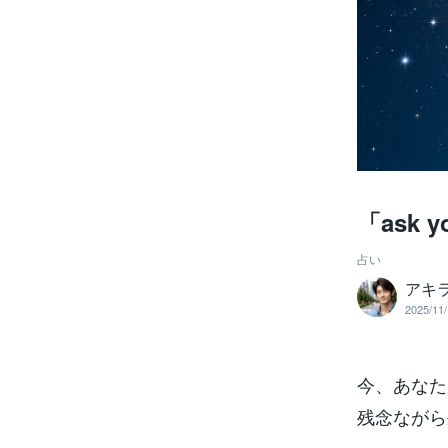
「ask 
占い
アキ
2025/11/
今、あなた
残念ながら