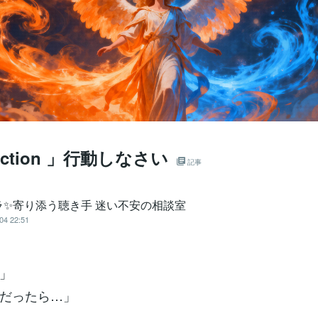
 action 」行動しなさい
記事
ラ✨寄り添う聴き手 迷い不安の相談室
04 22:51
」
だったら…」