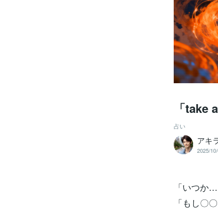
「take
占い
アキ
2025/10/
「いつか…
「もし〇〇