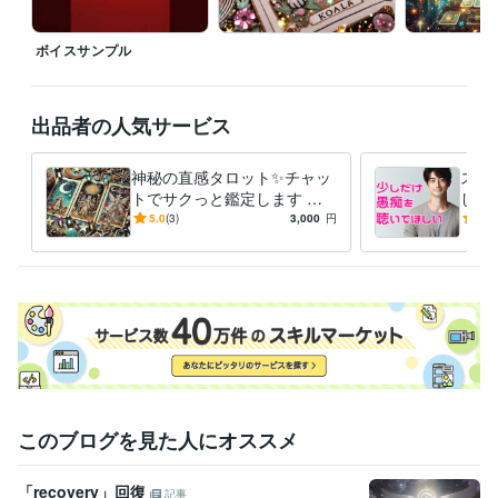
その日から私は

・自分を認める（良い所も悪い所も）

ボイスサンプル
・その全てが自分なんだと受け入れる

・自分を大切にする。ことを実践しています

●自分を愛することで生活が激変！

出品者の人気サービス
毎日のジャーナリング

神秘の直感タロット✨チャッ
スト
自分の感情に向き合う事を大切にして

トでサクっと鑑定します タ
した
少しずつ自分を好きになれるようになっていきました

ロットで✨チャット占い一度
族、
5.0
(3)
3,000
円
5.0
試してみませんか？
重荷
自分を愛せるようになると

世界が一気に輝きだすんです！

自信が生まれる、人間関係が良くなる

仕事も良い流れになる、愛を持って他者と関われる

そんな幸せの連鎖を起こせるのが「セルフラブ」です！
経験職種
このブログを見た人にオススメ
マーケティング / 広告・宣伝・プロモーション
カスタマーサポート・カスタマーサクセス / コールセンター管理・運
営
経験年数 : 3年
「recovery」回復
記事