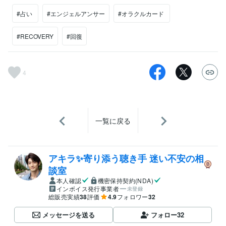
#占い
#エンジェルアンサー
#オラクルカード
#RECOVERY
#回復
4
一覧に戻る
アキラ✨寄り添う聴き手 迷い不安の相
談室
本人確認
機密保持契約(NDA)
インボイス発行事業者
未登録
総販売実績
38
評価
4.9
フォロワー
32
メッセージを送る
フォロー
32