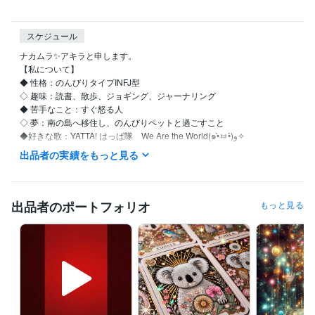
スケジュール
ナカムラ✨アキラと申します。

【私について】 

◆ 性格：のんびりタイプINFJ型

◇ 趣味：読書、散歩、ジョギング、ジャーナリング

◆ 苦手なこと：すぐ怒る人

◇ 夢：南の島へ移住し、のんびりペットと過ごすこと

◆好きな歌：YATTA! はっぱ隊　We Are the World(๑•̀ㅂ•́)و✧

出品者の実績をもっと見る
【自分を愛し、自然体で生きるためのセルフラブ実践ガイド】

●私はこんな人間でした…

出品者のポートフォリオ
もっと見る
仕事も恋愛も、なんだかうまくいかない

他人と自分を比べては自虐して

ついには「私なんて、どうせ無理」と自責の毎日…

しかし、そんな生活を続けているうちに、気づいたんです

『本当の幸せは、自分を愛することから始まる』
