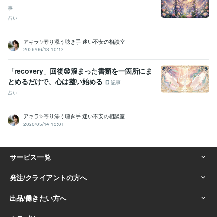
個人トレーダー
資産運用
事
占い
アキラ✨寄り添う聴き手 迷い不安の相談室
2026/06/13 10:12
「recovery」回復😟溜まった書類を一箇所にま
とめるだけで、心は整い始める
記事
占い
アキラ✨寄り添う聴き手 迷い不安の相談室
2026/05/14 13:01