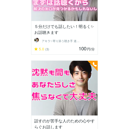
５分だけでも話したい！明るく✨
お話聴きます
アキラ✨寄り添う聴き手 迷い不安の相談室
100
5.0
円
/分
(3)
話すのが苦手な人のための心やす
らぐお話します