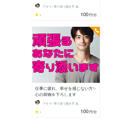
アキラ✨寄り添う聴き手 迷い不安の相談室
100
-
円
/分
仕事に疲れ、幸せを感じない方✨
心の荷物を下ろします
アキラ✨寄り添う聴き手 迷い不安の相談室
100
-
円
/分