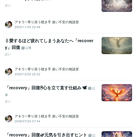
ライフスタイル・その他 / 占い師
占い
ライフスタイル・その他 / 講師・インストラクター
受賞歴
アキラ✨寄り添う聴き手 迷い不安の相談室
2025年3月✨ゴールドランクに昇格できました☘️ 
 2025年5月✨プラ
2025/11/04 22:48
チナランクに昇格できました❤️
💧愛するほど疲れてしまうあなたへ「recover
資格・検定
y」回復
記事
金融渉外技能審査（FP3級）
取得年 : 2008年
占い
宅地建物取引士（旧 宅地建物取引主任者）
取得年 : 2011年
マイクロソフト オフィス スペシャリスト（MOS）
取得年 : 2009年
普通自動車第一種運転免許
取得年 : 1990年
アキラ✨寄り添う聴き手 迷い不安の相談室
中型自動車第二種運転免許
取得年 : 2018年
2025/12/25 22:22
乙種危険物取扱者
取得年 : 1990年
「recovery」回復🃏心を立て直す仕組み 🕊️
記
ビジネス・クリエイティブツール
事
Excel:3年
PowerPoint:3年
Word:3年
Google スプレッドシート:3年
占い
Google ドキュメント:3年
ChatGPT:2年
Bard:2年
Canva:0年
得意分野
アキラ✨寄り添う聴き手 迷い不安の相談室
悩み相談・カウンセリング
傾聴カウンセラー
2026/07/24 07:44
コールセンター
派遣業
管理責任者
カウンセラー
資産運用・副業の相談
投資・投機FXトレード
「recovery」回復🌿元気を引き出すヒント
記