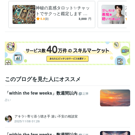
毎日のジャーナリング

神秘の直感タロット✨チャッ
スト
自分の感情に向き合う事を大切にして

トでサクっと鑑定します タ
した
少しずつ自分を好きになれるようになっていきました

ロットで✨チャット占い一度
族、
5.0
(3)
3,000
円
5.0
試してみませんか？
重荷
自分を愛せるようになると

世界が一気に輝きだすんです！

自信が生まれる、人間関係が良くなる

仕事も良い流れになる、愛を持って他者と関われる

そんな幸せの連鎖を起こせるのが「セルフラブ」です！
経験職種
このブログを見た人にオススメ
マーケティング / 広告・宣伝・プロモーション
カスタマーサポート・カスタマーサクセス / コールセンター管理・運
営
経験年数 : 3年
「within the few weeks」数週間以内
記事
ライフスタイル・その他 / 占い師
占い
ライフスタイル・その他 / 講師・インストラクター
受賞歴
アキラ✨寄り添う聴き手 迷い不安の相談室
2025年3月✨ゴールドランクに昇格できました☘️ 
 2025年5月✨プラ
2025/11/08 01:26
チナランクに昇格できました❤️
「within the few weeks」数週間以内