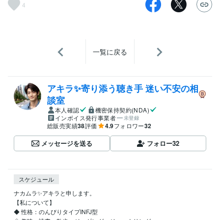
4
一覧に戻る
アキラ✨寄り添う聴き手 迷い不安の相
談室
本人確認
機密保持契約(NDA)
インボイス発行事業者
未登録
総販売実績
38
評価
4.9
フォロワー
32
メッセージを送る
フォロー
32
スケジュール
ナカムラ✨アキラと申します。

【私について】 

◆ 性格：のんびりタイプINFJ型
