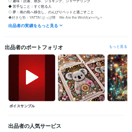
◇ 趣味：読書、散歩、ジョギング、ジャーナリング

◆ 苦手なこと：すぐ怒る人

◇ 夢：南の島へ移住し、のんびりペットと過ごすこと

◆好きな歌：YATTA! はっぱ隊　We Are the World(๑•̀ㅂ•́)و✧

出品者の実績をもっと見る
【自分を愛し、自然体で生きるためのセルフラブ実践ガイド】

●私はこんな人間でした…

出品者のポートフォリオ
もっと見る
仕事も恋愛も、なんだかうまくいかない

他人と自分を比べては自虐して

ついには「私なんて、どうせ無理」と自責の毎日…

しかし、そんな生活を続けているうちに、気づいたんです

『本当の幸せは、自分を愛することから始まる』

その日から私は

・自分を認める（良い所も悪い所も）

ボイスサンプル
・その全てが自分なんだと受け入れる

・自分を大切にする。ことを実践しています

●自分を愛することで生活が激変！

出品者の人気サービス