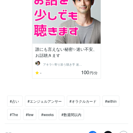
誰にも言えない秘密✨迷い不安、
お話聴きます
アキラ✨寄り添う聴き手 迷い不安の相談室
100
-
円
/分
#占い
#エンジェルアンサー
#オラクルカード
#within
#The
#few
#weeks
#数週間以内