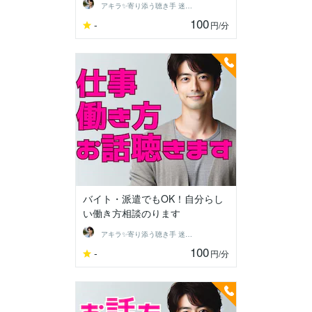
アキラ✨寄り添う聴き手 迷い不安の相談室
100
-
円
/分
バイト・派遣でもOK！自分らし
い働き方相談のります
アキラ✨寄り添う聴き手 迷い不安の相談室
100
-
円
/分