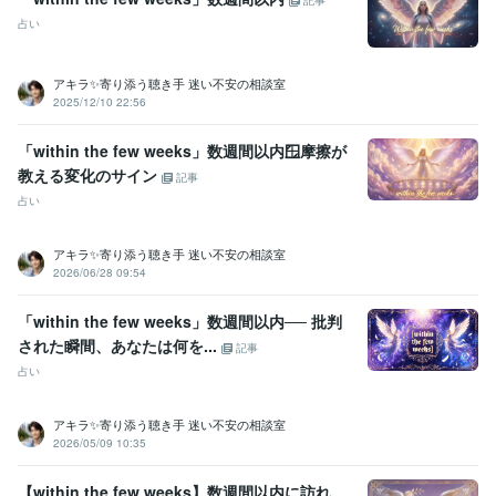
記事
資格・検定
占い
金融渉外技能審査（FP3級）
取得年 : 2008年
宅地建物取引士（旧 宅地建物取引主任者）
取得年 : 2011年
マイクロソフト オフィス スペシャリスト（MOS）
取得年 : 2009年
アキラ✨寄り添う聴き手 迷い不安の相談室
普通自動車第一種運転免許
取得年 : 1990年
2025/12/10 22:56
中型自動車第二種運転免許
取得年 : 2018年
乙種危険物取扱者
取得年 : 1990年
「within the few weeks」数週間以内🪟摩擦が
教える変化のサイン
記事
ビジネス・クリエイティブツール
占い
Excel:3年
PowerPoint:3年
Word:3年
Google スプレッドシート:3年
Google ドキュメント:3年
ChatGPT:2年
Bard:2年
Canva:0年
アキラ✨寄り添う聴き手 迷い不安の相談室
得意分野
2026/06/28 09:54
悩み相談・カウンセリング
傾聴カウンセラー
コールセンター
派遣業
管理責任者
カウンセラー
「within the few weeks」数週間以内── 批判
資産運用・副業の相談
投資・投機FXトレード
された瞬間、あなたは何を...
記事
個人トレーダー
資産運用
占い
アキラ✨寄り添う聴き手 迷い不安の相談室
2026/05/09 10:35
【within the few weeks】数週間以内に訪れ